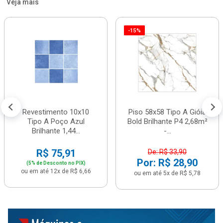
Veja mais
-15%
Revestimento 10x10
Piso 58x58 Tipo A Gióia
Tipo A Poço Azul
Bold Brilhante P4 2,68m²
Brilhante 1,44...
-...
R$ 75,91
De: R$ 33,90
Por: R$ 28,90
(5% de Desconto no PIX)
ou em até 12x de R$ 6,66
ou em até 5x de R$ 5,78