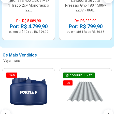
Betoneira 400 Litros Max
Lavadora De Alta
1 Traço 2cv Monofásico
Pressão Ghp 180 1500w
22...
220v - 060...
De: R$ 5.089,90
De: R$ 939,90
Por: R$ 4.799,90
Por: R$ 799,90
ou em até 12x de R$ 399,99
ou em até 12x de R$ 66,66
Os Mais Vendidos
Veja mais
-14%
COMPRE JUNTO
-6%