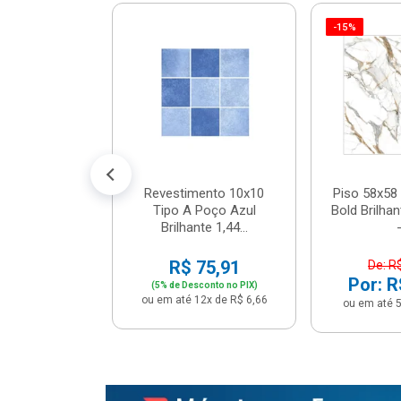
-15%
 Tipo A Pipa
JUNTO
m² - Stela
$ 33,90
R$ 28,90
5x de R$ 5,78
Revestimento 10x10
Piso 58x58 
Tipo A Poço Azul
Bold Brilha
Brilhante 1,44...
-
R$ 75,91
De: R
Por: R
(5% de Desconto no PIX)
ou em até 12x de R$ 6,66
ou em até 5