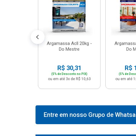
574,66
conto no PIX)
2x de R$ 50,41
Argamassa Acll 20kg -
Argamassa
Do Mestre
Do M
R$ 30,31
R$ 
(5% de Desconto no PIX)
(5% de Desc
ou em até 3x de R$ 10,63
ou em até 1
Entre em nosso Grupo de Whatsap