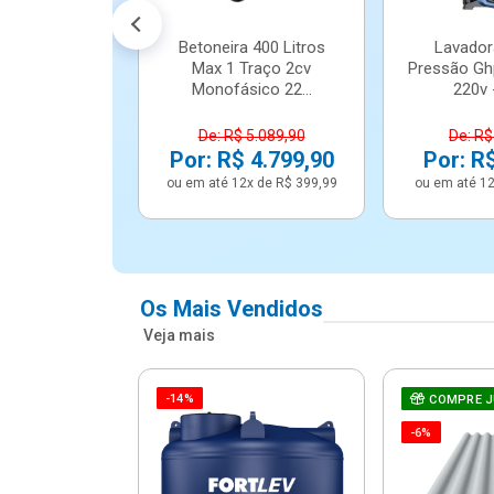
Betoneira 400 Litros
Lavador
Max 1 Traço 2cv
Pressão Gh
Monofásico 22...
220v -
De: R$ 5.089,90
De: R$
Por: R$ 4.799,90
Por: R
ou em até 12x de R$ 399,99
ou em até 12
Os Mais Vendidos
Veja mais
-14%
e Correr 4
COMPRE 
e Alumínio
-6%
Vidro ...
.614,91