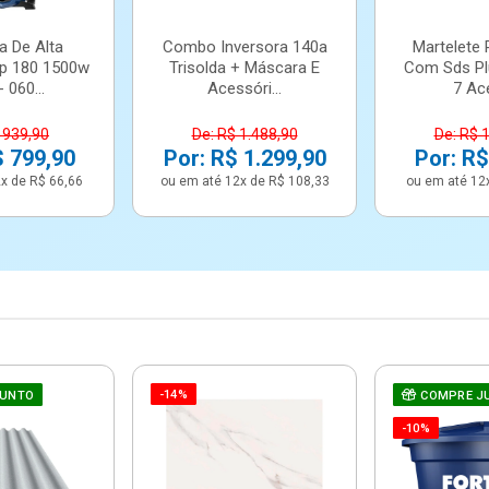
a De Alta
Combo Inversora 140a
Martelete 
p 180 1500w
Trisolda + Máscara E
Com Sds Pl
 060...
Acessóri...
7 Ace
 939,90
De: R$ 1.488,90
De: R$ 
$ 799,90
Por: R$ 1.299,90
Por: R$
x de R$ 66,66
ou em até 12x de R$ 108,33
ou em até 12
-14%
JUNTO
COMPRE J
-10%