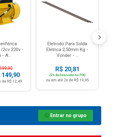
R$ 8
(5% de Desco
ou em até 1x
riférica
Eletrodo Para Solda
/2cv 220v -
Elétrica 2,50mm Kg -
 - A...
Vonder - ...
R$ 20,81
 199,90
 149,90
(5% de Desconto no PIX)
ou em até 2x de R$ 10,95
x de R$ 12,49
Entrar no grupo