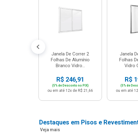
m Branco -
04 - P...
147,16
conto no PIX)
2x de R$ 12,91
Janela De Correr 2
Janela D
Folhas De Alumínio
Folhas D
Branco Vidro...
Vidro C
R$ 246,91
R$ 1
(5% de Desconto no PIX)
(5% de Desc
ou em até 12x de R$ 21,66
ou em até 12
Destaques em Pisos e Revestimen
Veja mais