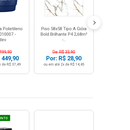
 Polietileno
Piso 58x58 Tipo A Gióia
Betoneira 
2010007 -
Bold Brilhante P4 2,68m²
Max 1 Tr
tlev
-...
Monofási
 499,90
De: R$ 33,90
De: R$ 5
 449,90
Por: R$ 28,90
Por: R$ 
x de R$ 37,49
ou em até 2x de R$ 14,45
ou em até 12x 
UNTO
Sifão Ajustá
COMPRE JU
66cm Br
2691652