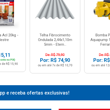
 Acl 20kg -
Telha Fibrocimento
Bomba Pe
estre
Ondulada 2,44x1,10m
Aquapump 1
5mm - Etern...
Ferrari
15,11
De: R$ 79,90
De: R$
Por: R$ 74,90
Por: R$
onto no PIX)
x de R$ 15,90
ou em até 7x de R$ 10,70
ou em até 12
p e receba ofertas exclusivas!