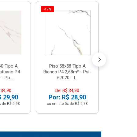
-17%
Piso 58x5
Psi66450 P
Psi66450
R$ 3
(5% de Desco
ou em até 6x
60 Tipo A
Piso 58x58 Tipo A
atuario P4
Bianco P4 2,68m² - Psi-
- Po...
67020 - I...
 34,90
De: R$ 34,90
$ 29,90
Por: R$ 28,90
x de R$ 5,98
ou em até 5x de R$ 5,78