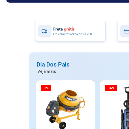
Dia Dos Pais
Veja mais
-6%
-15%
ico Mypa De
dos - Dallare
Dl...
$ 67,90
R$ 54,90
5x de R$ 10,98