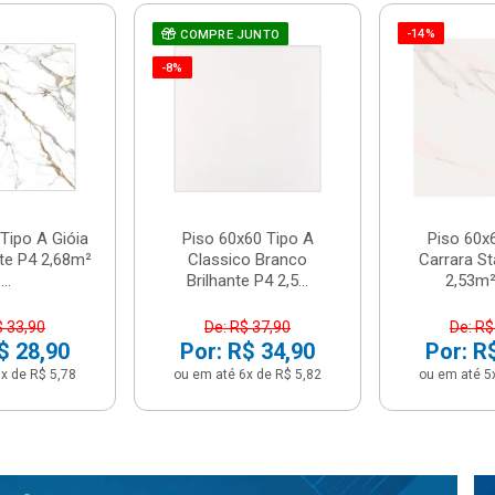
-14%
COMPRE JUNTO
-8%
Tipo A Gióia
Piso 60x60 Tipo A
Piso 60x
nte P4 2,68m²
Classico Branco
Carrara St
...
Brilhante P4 2,5...
2,53m² 
$ 33,90
De: R$ 37,90
De: R$
$ 28,90
Por: R$ 34,90
Por: R
x de R$ 5,78
ou em até 6x de R$ 5,82
ou em até 5