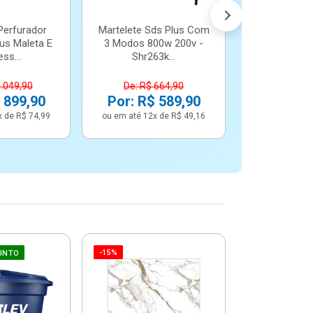
Perfurador
Martelete Sds Plus Com
us Maleta E
3 Modos 800w 200v -
ss...
Shr263k...
1.049,90
De: R$ 664,90
 899,90
Por: R$ 589,90
x de R$ 74,99
ou em até 12x de R$ 49,16
-15%
-6%
UNTO