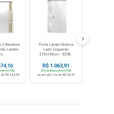
Postigo 
Branca La
R$ 65
(5% de Desco
ou em até 12x
o 2 Bandeira
Porta Lambri Branca
rdo Lambri
Lado Esquerdo
o...
210x100cm - 9258...
674,16
R$ 1.063,91
onto no PIX)
(5% de Desconto no PIX)
 de R$ 234,58
ou em até 12x de R$ 93,33