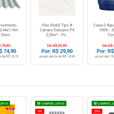
brocimento
Piso 60x60 Tipo A
Caixa D Água
2,44x1,10m
Carrara Statuario P4
1000l - 
Etern...
2,53m² - Po...
For
$ 79,90
De: R$ 34,90
De: R$
$ 74,90
Por: R$ 29,90
Por: R$
x de R$ 10,70
ou em até 2x de R$ 14,95
ou em até 12
JUNTO
COMPRE JUNTO
COMPRE J
-6%
-25%