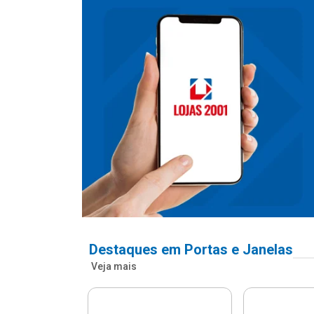
Destaques em Portas e Janelas
Veja mais
nfonada Pvc