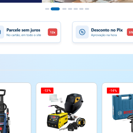
-13%
-14%