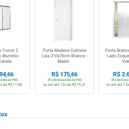
e Correr 2
Porta Madeira Colmeia
Porta Branc
e Alumínio
Lisa 210x70cm Branca -
Lado Esque
anela...
Madel...
Vidr
94,66
R$ 175,66
R$ 2.
onto no PIX)
(5% de Desconto no PIX)
(5% de Desc
x de R$ 17,08
ou em até 12x de R$ 15,41
ou em até 12x
tos