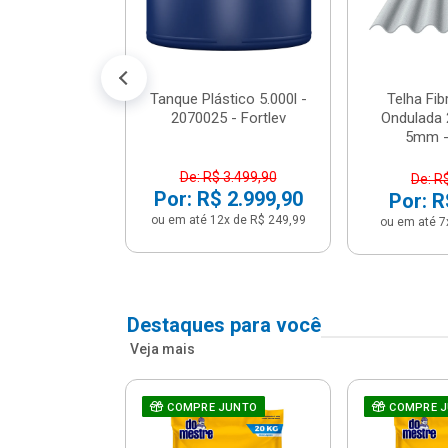
conto no PIX)
2x de R$ 141,66
Tanque Plástico 5.000l -
Telha Fi
2070025 - Fortlev
Ondulada 
5mm - 
De: R$ 3.499,90
De: R
Por: R$ 2.999,90
Por: R
ou em até 12x de R$ 249,99
ou em até 7
Destaques para você
Veja mais
a Com Caixa
COMPRE JUNTO
COMPRE 
 + Assento
ário 3...