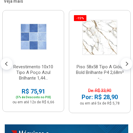
Veja mais
-15%
Revestimento 10x10
Piso 58x58 Tipo A Gióia
Tipo A Poço Azul
Bold Brilhante P4 2,68m²
Brilhante 1,44...
-...
R$ 75,91
De: R$ 33,90
Por: R$ 28,90
(5% de Desconto no PIX)
ou em até 12x de R$ 6,66
ou em até 5x de R$ 5,78