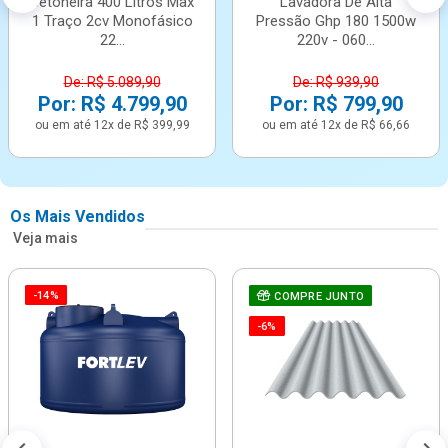
Betoneira 400 Litros Max
Lavadora De Alta
1 Traço 2cv Monofásico
Pressão Ghp 180 1500w
22...
220v - 060...
De: R$ 5.089,90
De: R$ 939,90
Por: R$ 4.799,90
Por: R$ 799,90
ou em até 12x de R$ 399,99
ou em até 12x de R$ 66,66
Os Mais Vendidos
Veja mais
-14%
COMPRE JUNTO
-6%