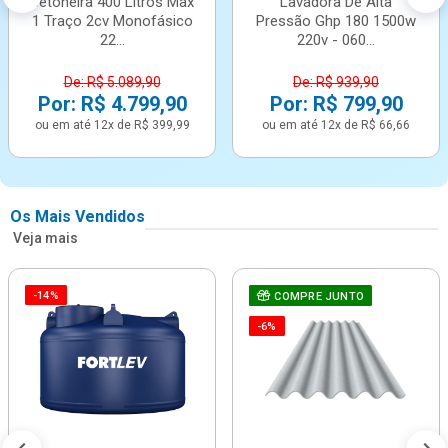
Betoneira 400 Litros Max
Lavadora De Alta
1 Traço 2cv Monofásico
Pressão Ghp 180 1500w
22...
220v - 060...
De: R$ 5.089,90
De: R$ 939,90
Por: R$ 4.799,90
Por: R$ 799,90
ou em até 12x de R$ 399,99
ou em até 12x de R$ 66,66
Os Mais Vendidos
Veja mais
-14%
COMPRE JUNTO
-6%