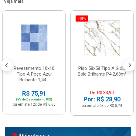
Veja mais
-15%
Revestimento 10x10
Piso 58x58 Tipo A Gióia
Tipo A Poço Azul
Bold Brilhante P4 2,68m²
Brilhante 1,44...
-...
R$ 75,91
De: R$ 33,90
Por: R$ 28,90
(5% de Desconto no PIX)
ou em até 12x de R$ 6,66
ou em até 5x de R$ 5,78