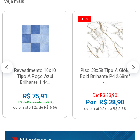
Veja mais
-15%
Revestimento 10x10
Piso 58x58 Tipo A Gióia
Tipo A Poço Azul
Bold Brilhante P4 2,68m²
Brilhante 1,44...
-...
R$ 75,91
De: R$ 33,90
Por: R$ 28,90
(5% de Desconto no PIX)
ou em até 12x de R$ 6,66
ou em até 5x de R$ 5,78