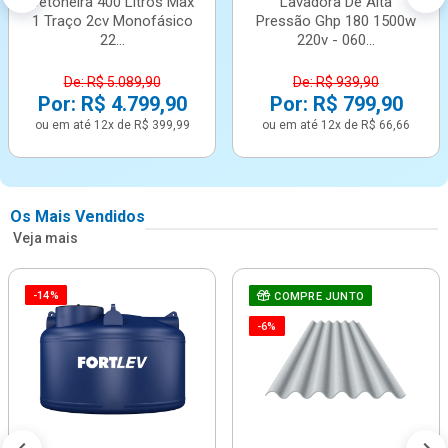
Betoneira 400 Litros Max
Lavadora De Alta
1 Traço 2cv Monofásico
Pressão Ghp 180 1500w
22...
220v - 060...
De: R$ 5.089,90
De: R$ 939,90
Por: R$ 4.799,90
Por: R$ 799,90
ou em até 12x de R$ 399,99
ou em até 12x de R$ 66,66
Os Mais Vendidos
Veja mais
-14%
COMPRE JUNTO
-6%