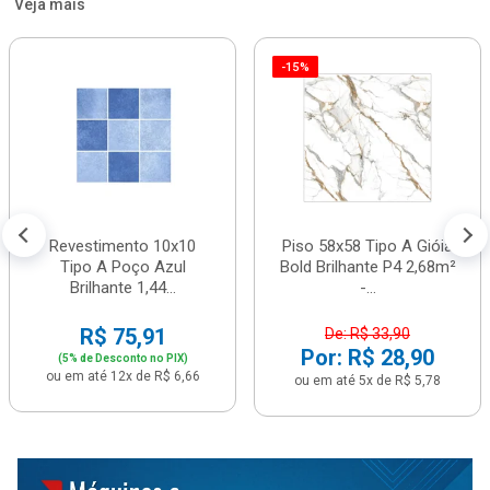
Veja mais
-15%
Revestimento 10x10
Piso 58x58 Tipo A Gióia
Tipo A Poço Azul
Bold Brilhante P4 2,68m²
Brilhante 1,44...
-...
R$ 75,91
De: R$ 33,90
Por: R$ 28,90
(5% de Desconto no PIX)
ou em até 12x de R$ 6,66
ou em até 5x de R$ 5,78