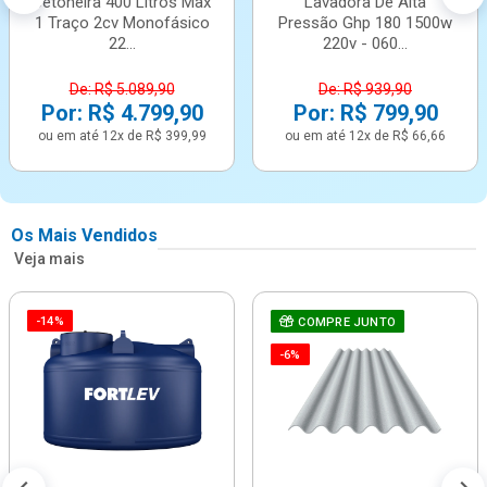
Betoneira 400 Litros Max
Lavadora De Alta
1 Traço 2cv Monofásico
Pressão Ghp 180 1500w
22...
220v - 060...
De: R$ 5.089,90
De: R$ 939,90
Por: R$ 4.799,90
Por: R$ 799,90
ou em até 12x de R$ 399,99
ou em até 12x de R$ 66,66
Os Mais Vendidos
Veja mais
-14%
COMPRE JUNTO
-6%