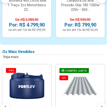
Betoneira 400 Litros Max
Lavadora De Alta
1 Traço 2cv Monofásico
Pressão Ghp 180 1500w
22...
220v - 060...
De: R$ 5.089,90
De: R$ 939,90
Por: R$ 4.799,90
Por: R$ 799,90
ou em até 12x de R$ 399,99
ou em até 12x de R$ 66,66
Os Mais Vendidos
Veja mais
-14%
COMPRE JUNTO
-6%