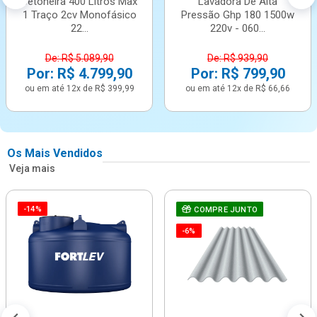
Betoneira 400 Litros Max
Lavadora De Alta
1 Traço 2cv Monofásico
Pressão Ghp 180 1500w
22...
220v - 060...
De: R$ 5.089,90
De: R$ 939,90
Por: R$ 4.799,90
Por: R$ 799,90
ou em até 12x de R$ 399,99
ou em até 12x de R$ 66,66
Os Mais Vendidos
Veja mais
-14%
COMPRE JUNTO
-6%