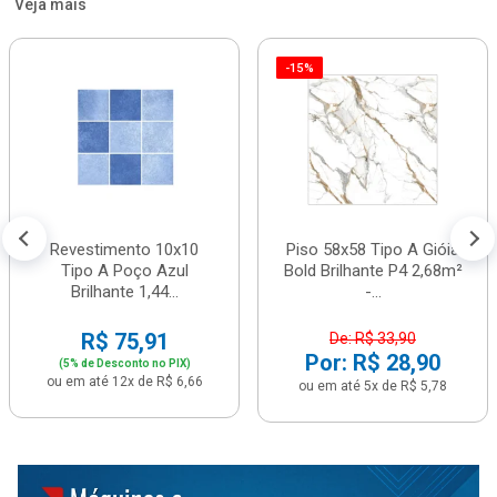
Veja mais
-15%
Revestimento 10x10
Piso 58x58 Tipo A Gióia
Tipo A Poço Azul
Bold Brilhante P4 2,68m²
Brilhante 1,44...
-...
R$ 75,91
De: R$ 33,90
Por: R$ 28,90
(5% de Desconto no PIX)
ou em até 12x de R$ 6,66
ou em até 5x de R$ 5,78