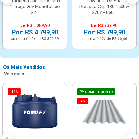
Betoneira 400 Litros Max
Lavadora De Alta
1 Traço 2cv Monofásico
Pressão Ghp 180 1500w
22...
220v - 060...
De: R$ 5.089,90
De: R$ 939,90
Por: R$ 4.799,90
Por: R$ 799,90
ou em até 12x de R$ 399,99
ou em até 12x de R$ 66,66
Os Mais Vendidos
Veja mais
-14%
COMPRE JUNTO
-6%