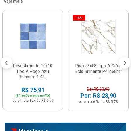
Veja mais
-15%
Revestimento 10x10
Piso 58x58 Tipo A Gióia
Tipo A Poço Azul
Bold Brilhante P4 2,68m²
Brilhante 1,44...
-...
R$ 75,91
De: R$ 33,90
Por: R$ 28,90
(5% de Desconto no PIX)
ou em até 12x de R$ 6,66
ou em até 5x de R$ 5,78