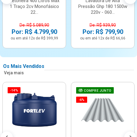
Betoneira 400 Litros Max
Lavadora De Alta
1 Traço 2cv Monofásico
Pressão Ghp 180 1500w
22...
220v - 060...
De: R$ 5.089,90
De: R$ 939,90
Por: R$ 4.799,90
Por: R$ 799,90
ou em até 12x de R$ 399,99
ou em até 12x de R$ 66,66
Os Mais Vendidos
Veja mais
-14%
COMPRE JUNTO
-6%