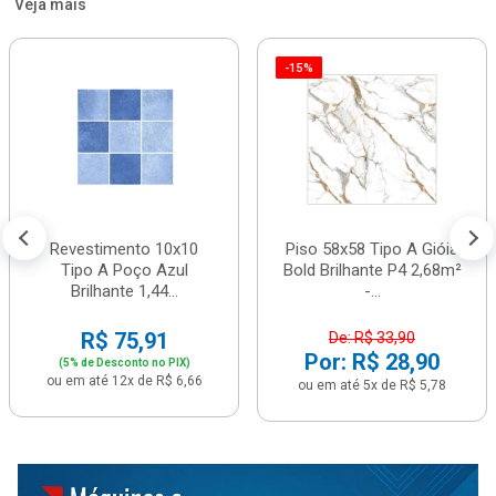
Veja mais
-15%
Revestimento 10x10
Piso 58x58 Tipo A Gióia
Tipo A Poço Azul
Bold Brilhante P4 2,68m²
Brilhante 1,44...
-...
R$ 75,91
De: R$ 33,90
Por: R$ 28,90
(5% de Desconto no PIX)
ou em até 12x de R$ 6,66
ou em até 5x de R$ 5,78