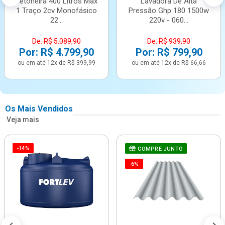
Betoneira 400 Litros Max
Lavadora De Alta
1 Traço 2cv Monofásico
Pressão Ghp 180 1500w
22...
220v - 060...
De: R$ 5.089,90
De: R$ 939,90
Por: R$ 4.799,90
Por: R$ 799,90
ou em até 12x de R$ 399,99
ou em até 12x de R$ 66,66
Os Mais Vendidos
Veja mais
-14%
COMPRE JUNTO
-6%