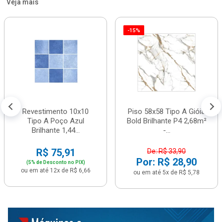
Veja mais
-15%
Revestimento 10x10
Piso 58x58 Tipo A Gióia
Tipo A Poço Azul
Bold Brilhante P4 2,68m²
Brilhante 1,44...
-...
R$ 75,91
De: R$ 33,90
Por: R$ 28,90
(5% de Desconto no PIX)
ou em até 12x de R$ 6,66
ou em até 5x de R$ 5,78