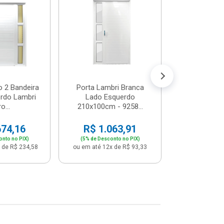
Postigo 
Branca La
R$ 65
(5% de Desco
ou em até 12x
o 2 Bandeira
Porta Lambri Branca
rdo Lambri
Lado Esquerdo
o...
210x100cm - 9258...
674,16
R$ 1.063,91
onto no PIX)
(5% de Desconto no PIX)
 de R$ 234,58
ou em até 12x de R$ 93,33