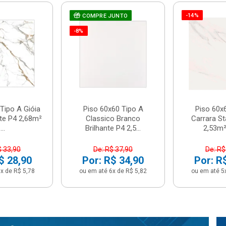
-14%
COMPRE JUNTO
-8%
Tipo A Gióia
Piso 60x60 Tipo A
Piso 60x
nte P4 2,68m²
Classico Branco
Carrara St
...
Brilhante P4 2,5...
2,53m² 
$ 33,90
De: R$ 37,90
De: R$
$ 28,90
Por: R$ 34,90
Por: R
x de R$ 5,78
ou em até 6x de R$ 5,82
ou em até 5