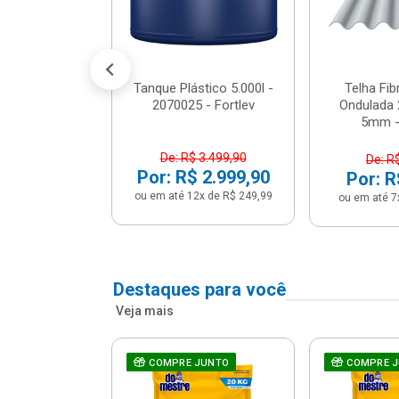
conto no PIX)
2x de R$ 141,66
Tanque Plástico 5.000l -
Telha Fi
2070025 - Fortlev
Ondulada 
5mm - 
De: R$ 3.499,90
De: R
Por: R$ 2.999,90
Por: R
ou em até 12x de R$ 249,99
ou em até 7
Destaques para você
Veja mais
a Com Caixa
COMPRE JUNTO
COMPRE 
 + Assento
ário 3...