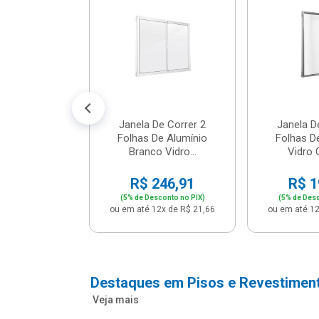
m Branco -
04 - P...
147,16
conto no PIX)
2x de R$ 12,91
Janela De Correr 2
Janela D
Folhas De Alumínio
Folhas D
Branco Vidro...
Vidro C
R$ 246,91
R$ 1
(5% de Desconto no PIX)
(5% de Desc
ou em até 12x de R$ 21,66
ou em até 12
Destaques em Pisos e Revestimen
Veja mais