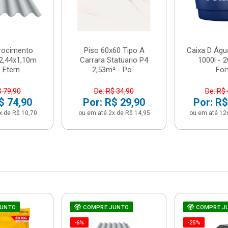
brocimento
Piso 60x60 Tipo A
Caixa D Água
2,44x1,10m
Carrara Statuario P4
1000l - 
Etern...
2,53m² - Po...
For
$ 79,90
De: R$ 34,90
De: R$
$ 74,90
Por: R$ 29,90
Por: R$
x de R$ 10,70
ou em até 2x de R$ 14,95
ou em até 12
JUNTO
COMPRE JUNTO
COMPRE J
-6%
-25%