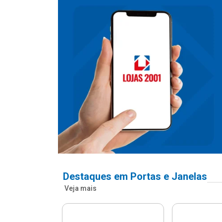
Destaques em Portas e Janelas
Veja mais
nfonada Pvc