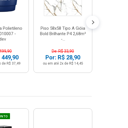
Por: R$ 
ou em até 12x 
 Polietileno
Piso 58x58 Tipo A Gióia
2010007 -
Bold Brilhante P4 2,68m²
tlev
-...
 499,90
De: R$ 33,90
 449,90
Por: R$ 28,90
x de R$ 37,49
ou em até 2x de R$ 14,45
UNTO
Sifão Ajustá
COMPRE JU
66cm Br
2691652