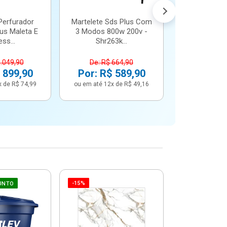
Perfurador
Martelete Sds Plus Com
us Maleta E
3 Modos 800w 200v -
ss...
Shr263k...
1.049,90
De: R$ 664,90
 899,90
Por: R$ 589,90
x de R$ 74,99
ou em até 12x de R$ 49,16
-15%
-6%
UNTO
Betoneira 
Max 1 Tr
Monofási
De: R$ 5