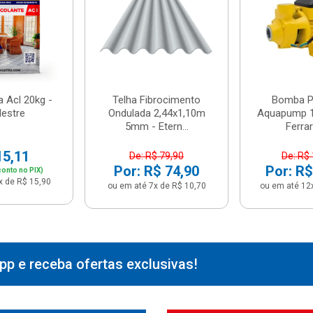
 Acl 20kg -
Telha Fibrocimento
Bomba Pe
estre
Ondulada 2,44x1,10m
Aquapump 1
5mm - Etern...
Ferrari
15,11
De: R$ 79,90
De: R$
Por: R$ 74,90
Por: R$
onto no PIX)
x de R$ 15,90
ou em até 7x de R$ 10,70
ou em até 12
p e receba ofertas exclusivas!