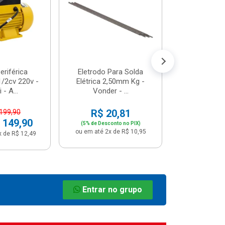
R$ 8
(5% de Desco
ou em até 1x
riférica
Eletrodo Para Solda
/2cv 220v -
Elétrica 2,50mm Kg -
 - A...
Vonder - ...
R$ 20,81
 199,90
 149,90
(5% de Desconto no PIX)
ou em até 2x de R$ 10,95
x de R$ 12,49
Entrar no grupo