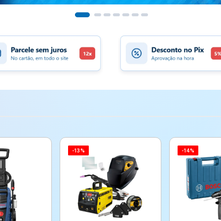
-13%
-14%