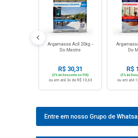
574,66
conto no PIX)
2x de R$ 50,41
Argamassa Acll 20kg -
Argamassa
Do Mestre
Do M
R$ 30,31
R$ 
(5% de Desconto no PIX)
(5% de Desc
ou em até 3x de R$ 10,63
ou em até 1
Entre em nosso Grupo de Whatsap