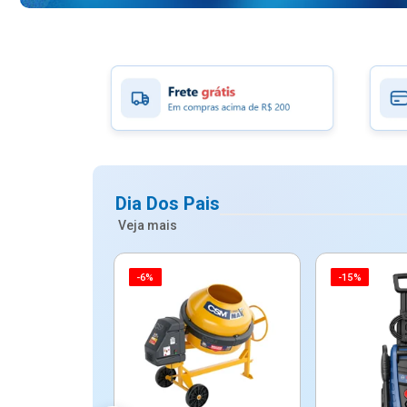
Dia Dos Pais
Veja mais
-6%
-15%
ico Mypa De
dos - Dallare
Dl...
$ 67,90
R$ 54,90
5x de R$ 10,98