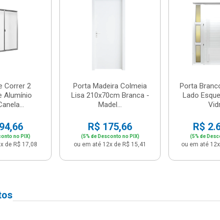
e Correr 2
Porta Madeira Colmeia
Porta Branc
e Alumínio
Lisa 210x70cm Branca -
Lado Esque
anela...
Madel...
Vidr
94,66
R$ 175,66
R$ 2.
onto no PIX)
(5% de Desconto no PIX)
(5% de Desc
x de R$ 17,08
ou em até 12x de R$ 15,41
ou em até 12x
tos