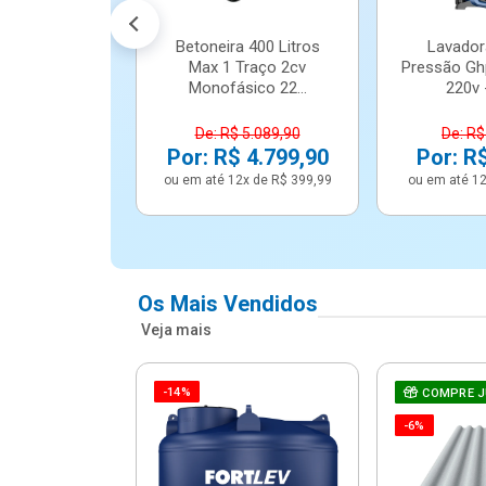
Betoneira 400 Litros
Lavador
Max 1 Traço 2cv
Pressão Gh
Monofásico 22...
220v -
De: R$ 5.089,90
De: R$
Por: R$ 4.799,90
Por: R
ou em até 12x de R$ 399,99
ou em até 12
Os Mais Vendidos
Veja mais
-14%
e Correr 4
COMPRE 
e Alumínio
-6%
Vidro ...
.614,91