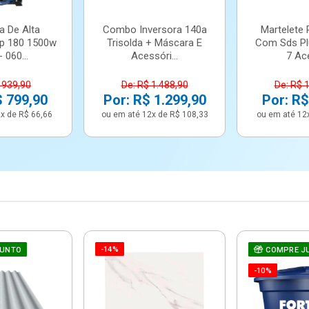
a De Alta
Combo Inversora 140a
Martelete 
p 180 1500w
Trisolda + Máscara E
Com Sds Pl
 060...
Acessóri...
7 Ace
 939,90
De: R$ 1.488,90
De: R$ 
$ 799,90
Por: R$ 1.299,90
Por: R$
x de R$ 66,66
ou em até 12x de R$ 108,33
ou em até 12
-14%
JUNTO
COMPRE J
-10%