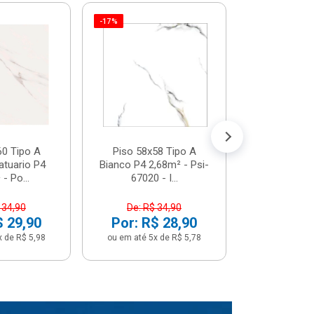
-17%
Piso 58x5
Psi66450 P
Psi66450
R$ 3
(5% de Desco
ou em até 6x
60 Tipo A
Piso 58x58 Tipo A
atuario P4
Bianco P4 2,68m² - Psi-
- Po...
67020 - I...
 34,90
De: R$ 34,90
$ 29,90
Por: R$ 28,90
x de R$ 5,98
ou em até 5x de R$ 5,78