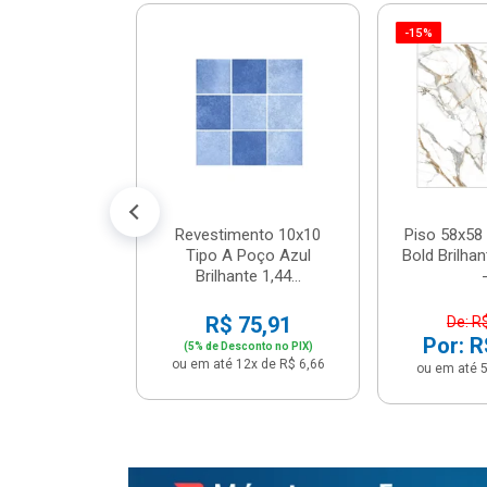
-15%
 Tipo A Pipa
JUNTO
m² - Stela
$ 33,90
R$ 28,90
5x de R$ 5,78
Revestimento 10x10
Piso 58x58 
Tipo A Poço Azul
Bold Brilha
Brilhante 1,44...
-
R$ 75,91
De: R
Por: R
(5% de Desconto no PIX)
ou em até 12x de R$ 6,66
ou em até 5