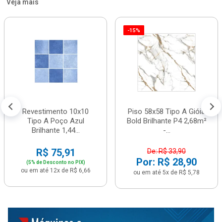
Veja mais
-15%
Revestimento 10x10
Piso 58x58 Tipo A Gióia
Tipo A Poço Azul
Bold Brilhante P4 2,68m²
Brilhante 1,44...
-...
R$ 75,91
De: R$ 33,90
Por: R$ 28,90
(5% de Desconto no PIX)
ou em até 12x de R$ 6,66
ou em até 5x de R$ 5,78