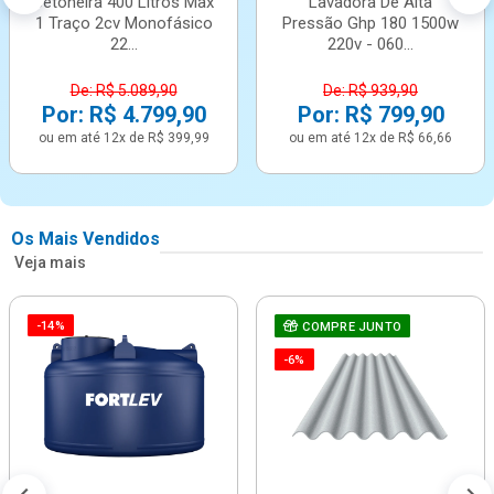
Betoneira 400 Litros Max
Lavadora De Alta
1 Traço 2cv Monofásico
Pressão Ghp 180 1500w
22...
220v - 060...
De: R$ 5.089,90
De: R$ 939,90
Por: R$ 4.799,90
Por: R$ 799,90
ou em até 12x de R$ 399,99
ou em até 12x de R$ 66,66
Os Mais Vendidos
Veja mais
-14%
COMPRE JUNTO
-6%