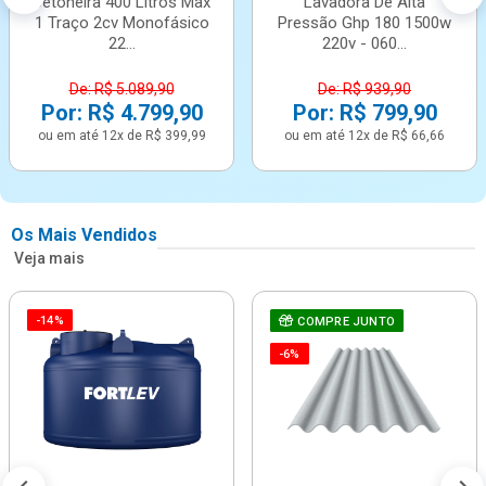
Betoneira 400 Litros Max
Lavadora De Alta
1 Traço 2cv Monofásico
Pressão Ghp 180 1500w
22...
220v - 060...
De: R$ 5.089,90
De: R$ 939,90
Por: R$ 4.799,90
Por: R$ 799,90
ou em até 12x de R$ 399,99
ou em até 12x de R$ 66,66
Os Mais Vendidos
Veja mais
-14%
COMPRE JUNTO
-6%