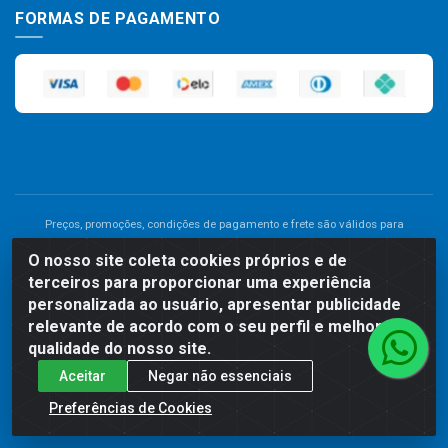
FORMAS DE PAGAMENTO
Preços, promoções, condições de pagamento e frete são válidos para
compras realizadas exclusivamente pelo site. Caso haja divergência de
O nosso site coleta cookies próprios e de
preço de um produto, será válido o preço que for exibido no carrinho de
terceiros para proporcionar uma experiência
compras do site no momento do pagamento. As vendas estão sujeitas a
análise e disponibilidade do estoque. Imagens de produtos meramente
personalizada ao usuário, apresentar publicidade
ilustrativas.
relevante de acordo com o seu perfil e melhorar a
qualidade do nosso site.
Comercial de Construção 2001 LTDA - Av. Congresso
Aceitar
Negar não essenciais
Eucarístico, 1179 - São José, Carpina - PE - CEP: 55811-000 -
70.220.389/0001-66
Preferências de Cookies