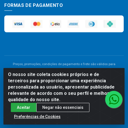
FORMAS DE PAGAMENTO
Preços, promoções, condições de pagamento e frete são válidos para
compras realizadas exclusivamente pelo site. Caso haja divergência de
O nosso site coleta cookies próprios e de
preço de um produto, será válido o preço que for exibido no carrinho de
terceiros para proporcionar uma experiência
compras do site no momento do pagamento. As vendas estão sujeitas a
análise e disponibilidade do estoque. Imagens de produtos meramente
personalizada ao usuário, apresentar publicidade
ilustrativas.
relevante de acordo com o seu perfil e melhorar a
qualidade do nosso site.
Comercial de Construção 2001 LTDA - Av. Congresso
Aceitar
Negar não essenciais
Eucarístico, 1179 - São José, Carpina - PE - CEP: 55811-000 -
70.220.389/0001-66
Preferências de Cookies