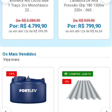
Betoneira 400 Litros Max
Lavadora De Alta
1 Traço 2cv Monofásico
Pressão Ghp 180 1500w
22...
220v - 060...
De: R$ 5.089,90
De: R$ 939,90
Por: R$ 4.799,90
Por: R$ 799,90
ou em até 12x de R$ 399,99
ou em até 12x de R$ 66,66
Os Mais Vendidos
Veja mais
-14%
COMPRE JUNTO
-6%