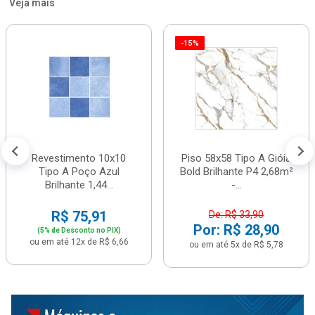
Veja mais
-15%
Revestimento 10x10
Piso 58x58 Tipo A Gióia
Tipo A Poço Azul
Bold Brilhante P4 2,68m²
Brilhante 1,44...
-...
R$ 75,91
De: R$ 33,90
Por: R$ 28,90
(5% de Desconto no PIX)
ou em até 12x de R$ 6,66
ou em até 5x de R$ 5,78