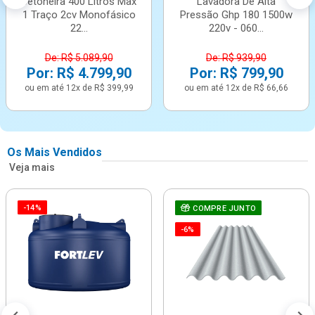
Betoneira 400 Litros Max
Lavadora De Alta
1 Traço 2cv Monofásico
Pressão Ghp 180 1500w
22...
220v - 060...
De: R$ 5.089,90
De: R$ 939,90
Por: R$ 4.799,90
Por: R$ 799,90
ou em até 12x de R$ 399,99
ou em até 12x de R$ 66,66
Os Mais Vendidos
Veja mais
-14%
COMPRE JUNTO
-6%