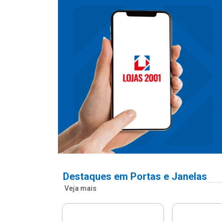
Destaques em Portas e Janelas
Veja mais
nfonada Pvc