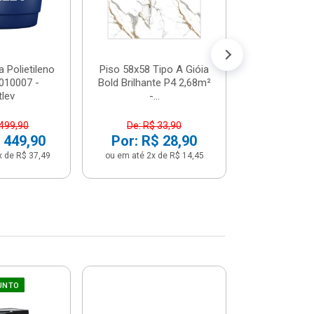
 Polietileno
Piso 58x58 Tipo A Gióia
Betoneira 
2010007 -
Bold Brilhante P4 2,68m²
Max 1 Tr
tlev
-...
Monofási
 499,90
De: R$ 33,90
De: R$ 5
 449,90
Por: R$ 28,90
Por: R$ 
x de R$ 37,49
ou em até 2x de R$ 14,45
ou em até 12x 
UNTO
Sifão Ajustá
COMPRE JU
66cm Br
2691652