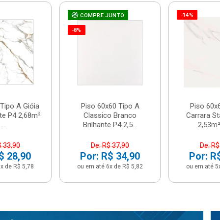
-14%
COMPRE JUNTO
-8%
Tipo A Gióia
Piso 60x60 Tipo A
Piso 60x
nte P4 2,68m²
Classico Branco
Carrara St
...
Brilhante P4 2,5...
2,53m² 
$ 33,90
De: R$ 37,90
De: R$
$ 28,90
Por: R$ 34,90
Por: R
x de R$ 5,78
ou em até 6x de R$ 5,82
ou em até 5