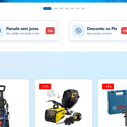
-13%
-14%