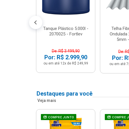
conto no PIX)
2x de R$ 141,66
Tanque Plástico 5.000l -
Telha Fi
2070025 - Fortlev
Ondulada 
5mm - 
De: R$ 3.499,90
De: R
Por: R$ 2.999,90
Por: R
ou em até 12x de R$ 249,99
ou em até 7
Destaques para você
Veja mais
a Com Caixa
COMPRE JUNTO
COMPRE 
 + Assento
ário 3...