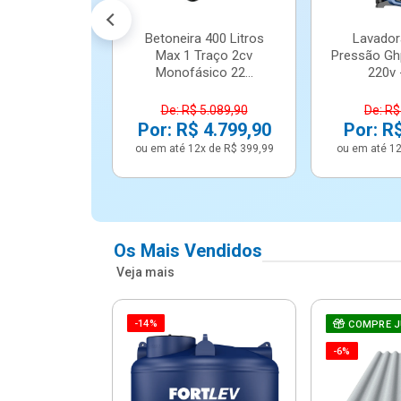
Betoneira 400 Litros
Lavador
Max 1 Traço 2cv
Pressão Gh
Monofásico 22...
220v -
De: R$ 5.089,90
De: R$
Por: R$ 4.799,90
Por: R
ou em até 12x de R$ 399,99
ou em até 12
Os Mais Vendidos
Veja mais
-14%
e Correr 4
COMPRE 
e Alumínio
-6%
Vidro ...
.614,91