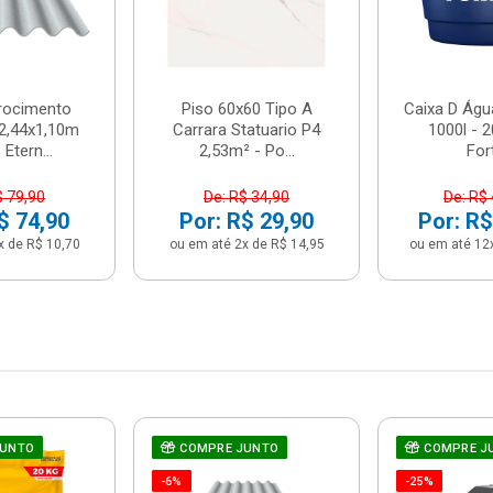
brocimento
Piso 60x60 Tipo A
Caixa D Água
2,44x1,10m
Carrara Statuario P4
1000l - 
Etern...
2,53m² - Po...
For
$ 79,90
De: R$ 34,90
De: R$
$ 74,90
Por: R$ 29,90
Por: R$
x de R$ 10,70
ou em até 2x de R$ 14,95
ou em até 12
JUNTO
COMPRE JUNTO
COMPRE J
-6%
-25%