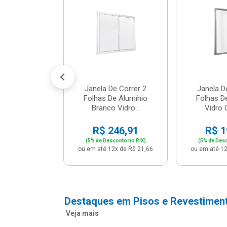
m Branco -
04 - P...
147,16
conto no PIX)
2x de R$ 12,91
Janela De Correr 2
Janela D
Folhas De Alumínio
Folhas D
Branco Vidro...
Vidro C
R$ 246,91
R$ 1
(5% de Desconto no PIX)
(5% de Desc
ou em até 12x de R$ 21,66
ou em até 12
Destaques em Pisos e Revestimen
Veja mais