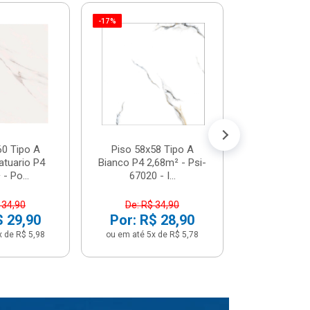
-17%
Piso 58x5
Psi66450 P
Psi66450
R$ 3
(5% de Desco
ou em até 6x
60 Tipo A
Piso 58x58 Tipo A
atuario P4
Bianco P4 2,68m² - Psi-
- Po...
67020 - I...
 34,90
De: R$ 34,90
$ 29,90
Por: R$ 28,90
x de R$ 5,98
ou em até 5x de R$ 5,78