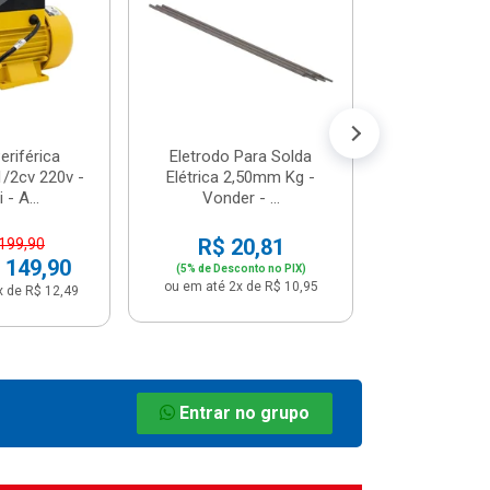
R$ 8
(5% de Desco
ou em até 1x
riférica
Eletrodo Para Solda
/2cv 220v -
Elétrica 2,50mm Kg -
 - A...
Vonder - ...
R$ 20,81
 199,90
 149,90
(5% de Desconto no PIX)
ou em até 2x de R$ 10,95
x de R$ 12,49
Entrar no grupo