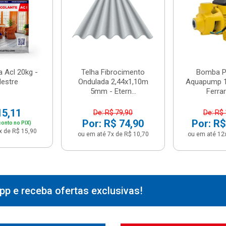
 Acl 20kg -
Telha Fibrocimento
Bomba Pe
estre
Ondulada 2,44x1,10m
Aquapump 1
5mm - Etern...
Ferrari
15,11
De: R$ 79,90
De: R$
Por: R$ 74,90
Por: R$
onto no PIX)
x de R$ 15,90
ou em até 7x de R$ 10,70
ou em até 12
p e receba ofertas exclusivas!