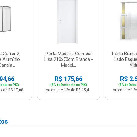
e Correr 2
Porta Madeira Colmeia
Porta Branc
e Alumínio
Lisa 210x70cm Branca -
Lado Esque
anela...
Madel...
Vidr
94,66
R$ 175,66
R$ 2.
onto no PIX)
(5% de Desconto no PIX)
(5% de Desc
x de R$ 17,08
ou em até 12x de R$ 15,41
ou em até 12x
tos