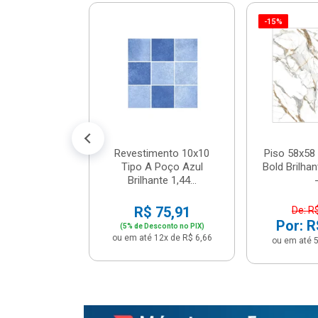
-15%
 Tipo A Pipa
JUNTO
m² - Stela
$ 33,90
R$ 28,90
5x de R$ 5,78
Revestimento 10x10
Piso 58x58 
Tipo A Poço Azul
Bold Brilha
Brilhante 1,44...
-
R$ 75,91
De: R
Por: R
(5% de Desconto no PIX)
ou em até 12x de R$ 6,66
ou em até 5