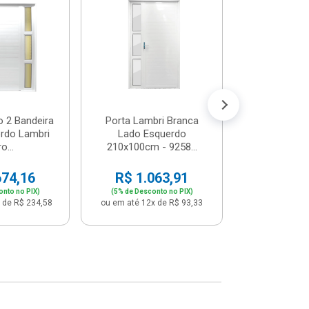
Postigo 
Branca La
R$ 65
(5% de Desco
ou em até 12x
o 2 Bandeira
Porta Lambri Branca
rdo Lambri
Lado Esquerdo
o...
210x100cm - 9258...
674,16
R$ 1.063,91
onto no PIX)
(5% de Desconto no PIX)
 de R$ 234,58
ou em até 12x de R$ 93,33