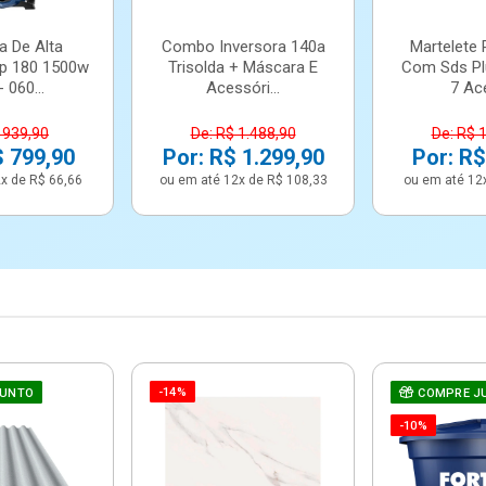
a De Alta
Combo Inversora 140a
Martelete 
p 180 1500w
Trisolda + Máscara E
Com Sds Pl
 060...
Acessóri...
7 Ace
 939,90
De: R$ 1.488,90
De: R$ 
$ 799,90
Por: R$ 1.299,90
Por: R$
x de R$ 66,66
ou em até 12x de R$ 108,33
ou em até 12
-14%
JUNTO
COMPRE J
-10%