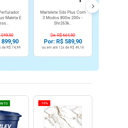
Perfurador
Martelete Sds Plus Com
us Maleta E
3 Modos 800w 200v -
ss...
Shr263k...
1.049,90
De: R$ 664,90
 899,90
Por: R$ 589,90
x de R$ 74,99
ou em até 12x de R$ 49,16
-15%
-6%
UNTO