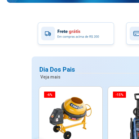
Dia Dos Pais
Veja mais
-6%
-15%
ico Mypa De
dos - Dallare
Dl...
$ 67,90
R$ 54,90
5x de R$ 10,98