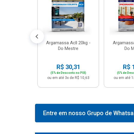
574,66
conto no PIX)
2x de R$ 50,41
Argamassa Acll 20kg -
Argamassa
Do Mestre
Do M
R$ 30,31
R$ 
(5% de Desconto no PIX)
(5% de Desc
ou em até 3x de R$ 10,63
ou em até 1
Entre em nosso Grupo de Whatsap