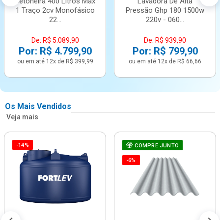
Betoneira 400 Litros Max
Lavadora De Alta
1 Traço 2cv Monofásico
Pressão Ghp 180 1500w
22...
220v - 060...
De: R$ 5.089,90
De: R$ 939,90
Por: R$ 4.799,90
Por: R$ 799,90
ou em até 12x de R$ 399,99
ou em até 12x de R$ 66,66
Os Mais Vendidos
Veja mais
-14%
COMPRE JUNTO
-6%