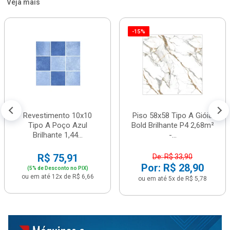
Veja mais
-15%
Revestimento 10x10
Piso 58x58 Tipo A Gióia
Tipo A Poço Azul
Bold Brilhante P4 2,68m²
Brilhante 1,44...
-...
R$ 75,91
De: R$ 33,90
Por: R$ 28,90
(5% de Desconto no PIX)
ou em até 12x de R$ 6,66
ou em até 5x de R$ 5,78