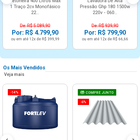
Betoneira 400 Litros Max
Lavadora De Alta
1 Traço 2cv Monofásico
Pressão Ghp 180 1500w
22...
220v - 060...
De: R$ 5.089,90
De: R$ 939,90
Por: R$ 4.799,90
Por: R$ 799,90
ou em até 12x de R$ 399,99
ou em até 12x de R$ 66,66
Os Mais Vendidos
Veja mais
-14%
COMPRE JUNTO
-6%