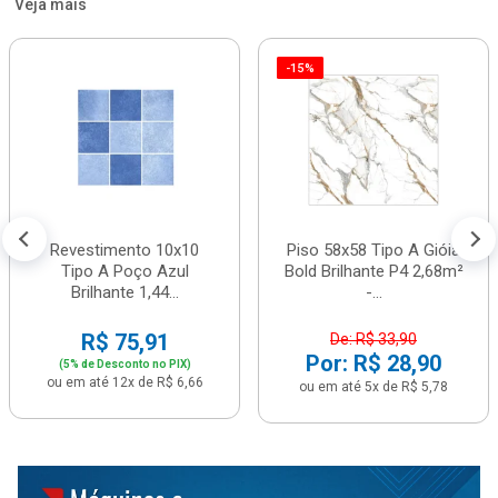
Veja mais
-15%
Revestimento 10x10
Piso 58x58 Tipo A Gióia
Tipo A Poço Azul
Bold Brilhante P4 2,68m²
Brilhante 1,44...
-...
R$ 75,91
De: R$ 33,90
Por: R$ 28,90
(5% de Desconto no PIX)
ou em até 12x de R$ 6,66
ou em até 5x de R$ 5,78