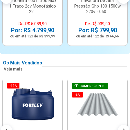
Betoneira 400 Litros Max
Lavadora De Alta
1 Traço 2cv Monofásico
Pressão Ghp 180 1500w
22...
220v - 060...
De: R$ 5.089,90
De: R$ 939,90
Por: R$ 4.799,90
Por: R$ 799,90
ou em até 12x de R$ 399,99
ou em até 12x de R$ 66,66
Os Mais Vendidos
Veja mais
-14%
COMPRE JUNTO
-6%