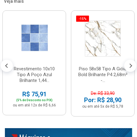
Veja mais
-15%
Revestimento 10x10
Piso 58x58 Tipo A Gióia
Tipo A Poço Azul
Bold Brilhante P4 2,68m²
Brilhante 1,44...
-...
R$ 75,91
De: R$ 33,90
Por: R$ 28,90
(5% de Desconto no PIX)
ou em até 12x de R$ 6,66
ou em até 5x de R$ 5,78