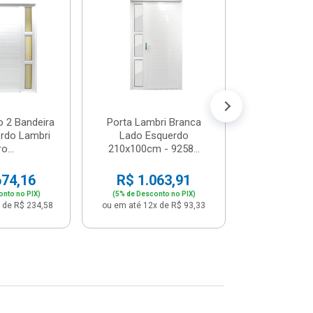
Postigo 
Branca La
R$ 65
(5% de Desco
ou em até 12x
o 2 Bandeira
Porta Lambri Branca
rdo Lambri
Lado Esquerdo
o...
210x100cm - 9258...
674,16
R$ 1.063,91
onto no PIX)
(5% de Desconto no PIX)
 de R$ 234,58
ou em até 12x de R$ 93,33