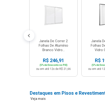
m Branco -
04 - P...
147,16
conto no PIX)
2x de R$ 12,91
Janela De Correr 2
Janela D
Folhas De Alumínio
Folhas D
Branco Vidro...
Vidro C
R$ 246,91
R$ 1
(5% de Desconto no PIX)
(5% de Desc
ou em até 12x de R$ 21,66
ou em até 12
Destaques em Pisos e Revestimen
Veja mais