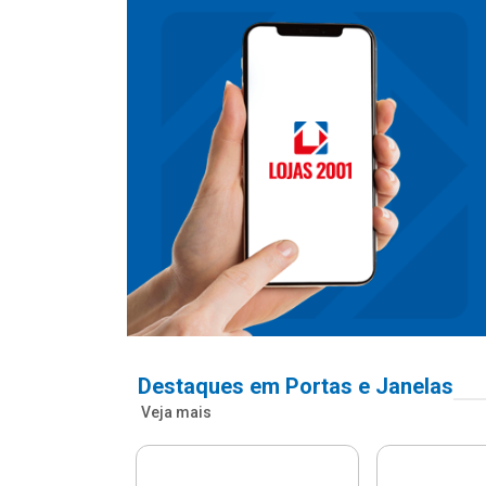
Destaques em Portas e Janelas
Veja mais
nfonada Pvc