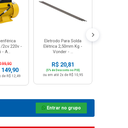
R$ 8
(5% de Desco
ou em até 1x
riférica
Eletrodo Para Solda
/2cv 220v -
Elétrica 2,50mm Kg -
 - A...
Vonder - ...
R$ 20,81
 199,90
 149,90
(5% de Desconto no PIX)
ou em até 2x de R$ 10,95
x de R$ 12,49
Entrar no grupo