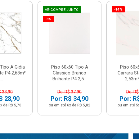
-14%
COMPRE JUNTO
-8%
Tipo A Gióia
Piso 60x60 Tipo A
Piso 60x
nte P4 2,68m²
Classico Branco
Carrara St
...
Brilhante P4 2,5...
2,53m² 
$ 33,90
De: R$ 37,90
De: R$
$ 28,90
Por: R$ 34,90
Por: R
x de R$ 5,78
ou em até 6x de R$ 5,82
ou em até 5