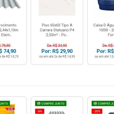
brocimento
Piso 60x60 Tipo A
Caixa D Água
2,44x1,10m
Carrara Statuario P4
1000l - 
Etern...
2,53m² - Po...
For
$ 79,90
De: R$ 34,90
De: R$
$ 74,90
Por: R$ 29,90
Por: R$
x de R$ 10,70
ou em até 2x de R$ 14,95
ou em até 12
JUNTO
COMPRE JUNTO
COMPRE J
-6%
-25%