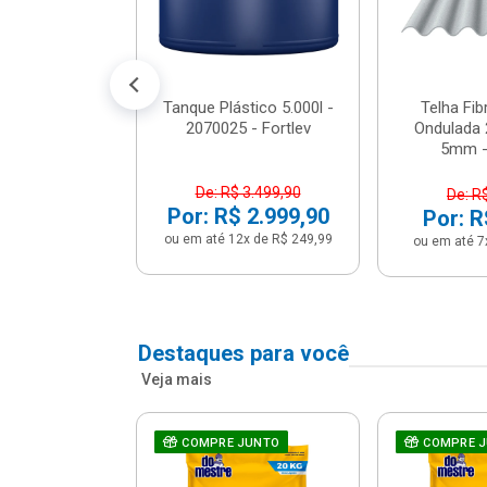
conto no PIX)
2x de R$ 141,66
Tanque Plástico 5.000l -
Telha Fi
2070025 - Fortlev
Ondulada 
5mm - 
De: R$ 3.499,90
De: R
Por: R$ 2.999,90
Por: R
ou em até 12x de R$ 249,99
ou em até 7
Destaques para você
Veja mais
a Com Caixa
COMPRE JUNTO
COMPRE 
 + Assento
ário 3...