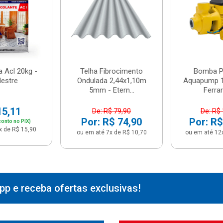
 Acl 20kg -
Telha Fibrocimento
Bomba Pe
estre
Ondulada 2,44x1,10m
Aquapump 1
5mm - Etern...
Ferrari
15,11
De: R$ 79,90
De: R$
Por: R$ 74,90
Por: R$
onto no PIX)
x de R$ 15,90
ou em até 7x de R$ 10,70
ou em até 12
p e receba ofertas exclusivas!