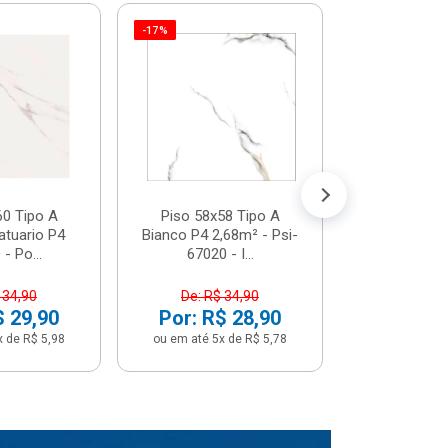
-17%
Piso 58x5
Psi66450 P
Psi66450
R$ 3
(5% de Desco
ou em até 6x
60 Tipo A
Piso 58x58 Tipo A
atuario P4
Bianco P4 2,68m² - Psi-
- Po...
67020 - I...
 34,90
De: R$ 34,90
$ 29,90
Por: R$ 28,90
x de R$ 5,98
ou em até 5x de R$ 5,78