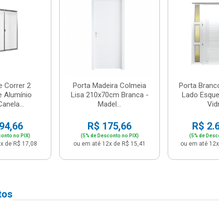
e Correr 2
Porta Madeira Colmeia
Porta Branc
e Alumínio
Lisa 210x70cm Branca -
Lado Esque
anela...
Madel...
Vidr
94,66
R$ 175,66
R$ 2.
onto no PIX)
(5% de Desconto no PIX)
(5% de Desc
x de R$ 17,08
ou em até 12x de R$ 15,41
ou em até 12x
tos