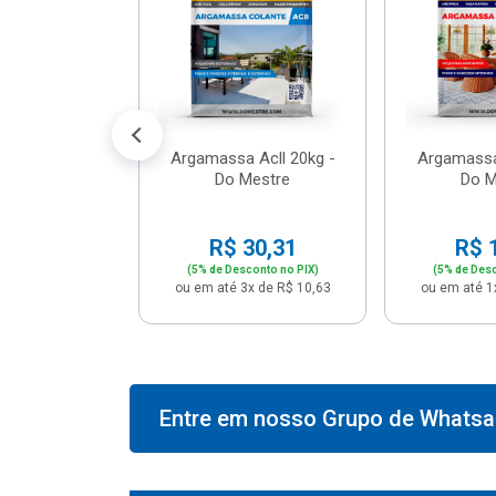
574,66
conto no PIX)
2x de R$ 50,41
Argamassa Acll 20kg -
Argamassa
Do Mestre
Do M
R$ 30,31
R$ 
(5% de Desconto no PIX)
(5% de Desc
ou em até 3x de R$ 10,63
ou em até 1
Entre em nosso Grupo de Whatsap