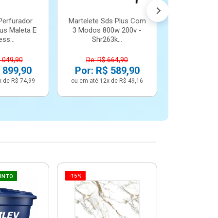
Perfurador
Martelete Sds Plus Com
us Maleta E
3 Modos 800w 200v -
ss...
Shr263k...
1.049,90
De: R$ 664,90
 899,90
Por: R$ 589,90
x de R$ 74,99
ou em até 12x de R$ 49,16
-15%
-6%
UNTO