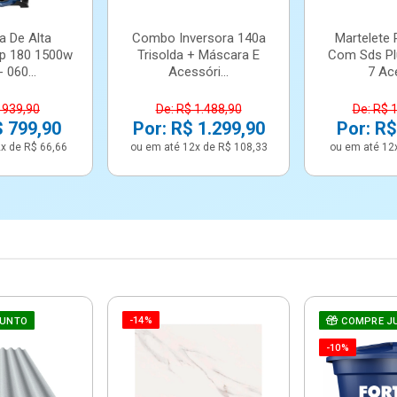
a De Alta
Combo Inversora 140a
Martelete 
p 180 1500w
Trisolda + Máscara E
Com Sds Pl
 060...
Acessóri...
7 Ace
 939,90
De: R$ 1.488,90
De: R$ 
$ 799,90
Por: R$ 1.299,90
Por: R$
x de R$ 66,66
ou em até 12x de R$ 108,33
ou em até 12
-14%
JUNTO
COMPRE J
-10%