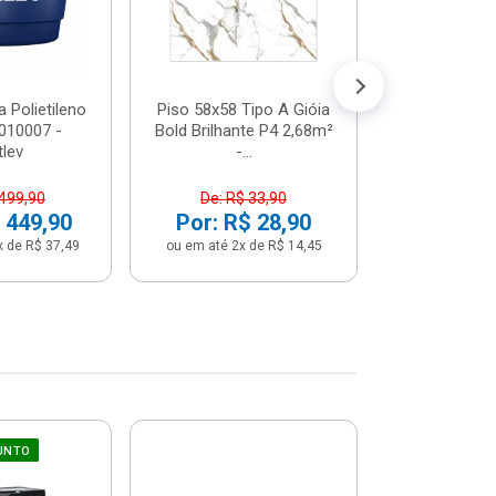
 Polietileno
Piso 58x58 Tipo A Gióia
Betoneira 
2010007 -
Bold Brilhante P4 2,68m²
Max 1 Tr
tlev
-...
Monofási
 499,90
De: R$ 33,90
De: R$ 5
 449,90
Por: R$ 28,90
Por: R$ 
x de R$ 37,49
ou em até 2x de R$ 14,45
ou em até 12x 
UNTO
Sifão Ajustá
COMPRE JU
66cm Br
2691652