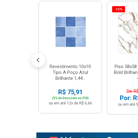
-15%
 Tipo A Pipa
JUNTO
m² - Stela
$ 33,90
R$ 28,90
5x de R$ 5,78
Revestimento 10x10
Piso 58x58 
Tipo A Poço Azul
Bold Brilha
Brilhante 1,44...
-
R$ 75,91
De: R
Por: R
(5% de Desconto no PIX)
ou em até 12x de R$ 6,66
ou em até 5