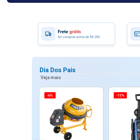
Dia Dos Pais
Veja mais
-6%
-15%
ico Mypa De
dos - Dallare
Dl...
$ 67,90
R$ 54,90
5x de R$ 10,98