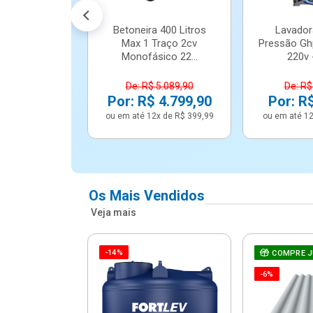
Betoneira 400 Litros
Lavador
Max 1 Traço 2cv
Pressão Gh
Monofásico 22...
220v -
De: R$ 5.089,90
De: R$
Por: R$ 4.799,90
Por: R
ou em até 12x de R$ 399,99
ou em até 12
Os Mais Vendidos
Veja mais
-14%
e Correr 4
COMPRE 
e Alumínio
-6%
Vidro ...
.614,91