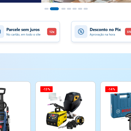
-13%
-14%