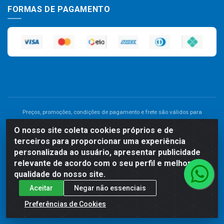
FORMAS DE PAGAMENTO
Preços, promoções, condições de pagamento e frete são válidos para
compras realizadas exclusivamente pelo site. Caso haja divergência de
O nosso site coleta cookies próprios e de
preço de um produto, será válido o preço que for exibido no carrinho de
terceiros para proporcionar uma experiência
compras do site no momento do pagamento. As vendas estão sujeitas a
análise e disponibilidade do estoque. Imagens de produtos meramente
personalizada ao usuário, apresentar publicidade
ilustrativas.
relevante de acordo com o seu perfil e melhorar a
qualidade do nosso site.
Comercial de Construção 2001 LTDA - Av. Congresso
Aceitar
Negar não essenciais
Eucarístico, 1179 - São José, Carpina - PE - CEP: 55811-000 -
70.220.389/0001-66
Preferências de Cookies