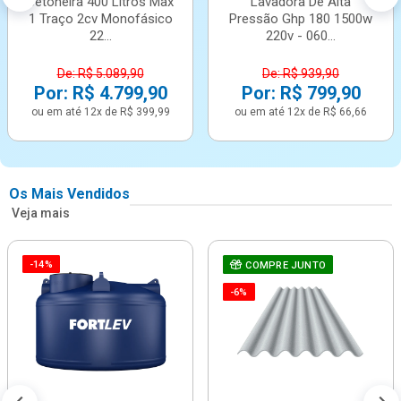
Betoneira 400 Litros Max
Lavadora De Alta
1 Traço 2cv Monofásico
Pressão Ghp 180 1500w
22...
220v - 060...
De: R$ 5.089,90
De: R$ 939,90
Por: R$ 4.799,90
Por: R$ 799,90
ou em até 12x de R$ 399,99
ou em até 12x de R$ 66,66
Os Mais Vendidos
Veja mais
-14%
COMPRE JUNTO
-6%