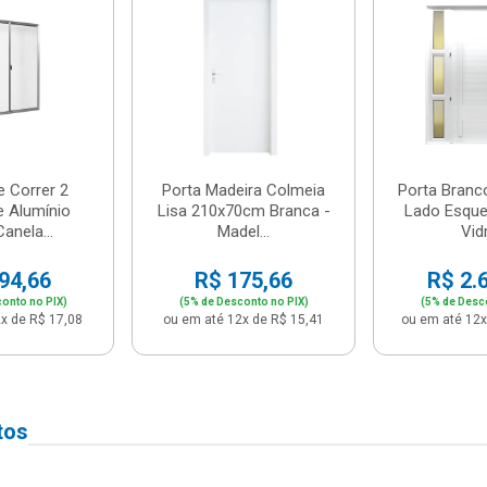
e Correr 2
Porta Madeira Colmeia
Porta Branc
e Alumínio
Lisa 210x70cm Branca -
Lado Esque
anela...
Madel...
Vidr
94,66
R$ 175,66
R$ 2.
onto no PIX)
(5% de Desconto no PIX)
(5% de Desc
x de R$ 17,08
ou em até 12x de R$ 15,41
ou em até 12x
tos