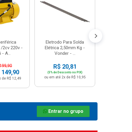
R$ 8
(5% de Desco
ou em até 1x
riférica
Eletrodo Para Solda
/2cv 220v -
Elétrica 2,50mm Kg -
 - A...
Vonder - ...
R$ 20,81
 199,90
 149,90
(5% de Desconto no PIX)
ou em até 2x de R$ 10,95
x de R$ 12,49
Entrar no grupo