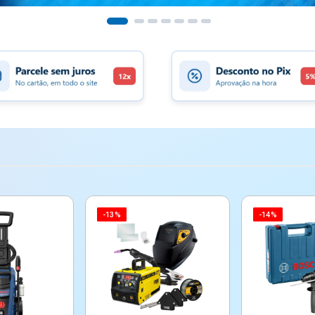
-13%
-14%