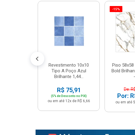
-15%
 Tipo A Pipa
JUNTO
m² - Stela
$ 33,90
R$ 28,90
5x de R$ 5,78
Revestimento 10x10
Piso 58x58 
Tipo A Poço Azul
Bold Brilha
Brilhante 1,44...
-
R$ 75,91
De: R
Por: R
(5% de Desconto no PIX)
ou em até 12x de R$ 6,66
ou em até 5