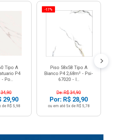
-17%
Piso 58x5
Psi66450 P
Psi66450
R$ 3
(5% de Desco
ou em até 6x
60 Tipo A
Piso 58x58 Tipo A
atuario P4
Bianco P4 2,68m² - Psi-
- Po...
67020 - I...
 34,90
De: R$ 34,90
$ 29,90
Por: R$ 28,90
x de R$ 5,98
ou em até 5x de R$ 5,78