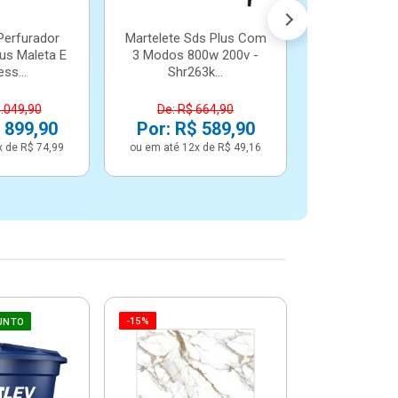
Perfurador
Martelete Sds Plus Com
us Maleta E
3 Modos 800w 200v -
ss...
Shr263k...
1.049,90
De: R$ 664,90
 899,90
Por: R$ 589,90
x de R$ 74,99
ou em até 12x de R$ 49,16
-15%
-6%
UNTO
Betoneira 
Max 1 Tr
Monofási
De: R$ 5