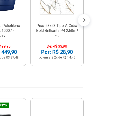
Por: R$ 
ou em até 12x 
 Polietileno
Piso 58x58 Tipo A Gióia
2010007 -
Bold Brilhante P4 2,68m²
tlev
-...
 499,90
De: R$ 33,90
 449,90
Por: R$ 28,90
x de R$ 37,49
ou em até 2x de R$ 14,45
UNTO
Sifão Ajustá
COMPRE JU
66cm Br
2691652