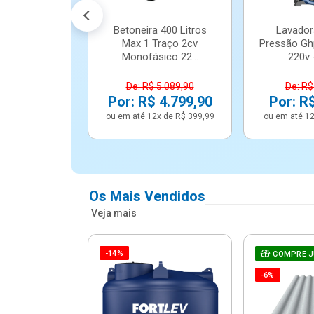
Betoneira 400 Litros
Lavador
Max 1 Traço 2cv
Pressão Gh
Monofásico 22...
220v -
De: R$ 5.089,90
De: R$
Por: R$ 4.799,90
Por: R
ou em até 12x de R$ 399,99
ou em até 12
Os Mais Vendidos
Veja mais
-14%
e Correr 4
COMPRE 
e Alumínio
-6%
Vidro ...
.614,91