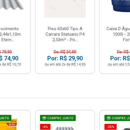
brocimento
Piso 60x60 Tipo A
Caixa D Água
2,44x1,10m
Carrara Statuario P4
1000l - 
Etern...
2,53m² - Po...
For
$ 79,90
De: R$ 34,90
De: R$
$ 74,90
Por: R$ 29,90
Por: R$
x de R$ 10,70
ou em até 2x de R$ 14,95
ou em até 12
JUNTO
COMPRE JUNTO
COMPRE J
-6%
-25%