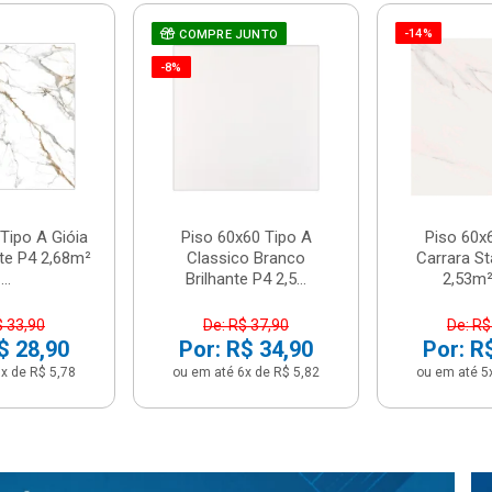
-14%
COMPRE JUNTO
-8%
Tipo A Gióia
Piso 60x60 Tipo A
Piso 60x
nte P4 2,68m²
Classico Branco
Carrara St
...
Brilhante P4 2,5...
2,53m² 
$ 33,90
De: R$ 37,90
De: R$
$ 28,90
Por: R$ 34,90
Por: R
x de R$ 5,78
ou em até 6x de R$ 5,82
ou em até 5