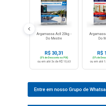
574,66
conto no PIX)
2x de R$ 50,41
Argamassa Acll 20kg -
Argamassa
Do Mestre
Do M
R$ 30,31
R$ 
(5% de Desconto no PIX)
(5% de Desc
ou em até 3x de R$ 10,63
ou em até 1
Entre em nosso Grupo de Whatsap