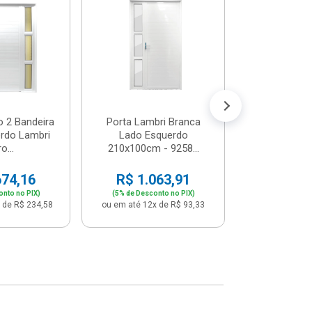
Postigo 
Branca La
R$ 65
(5% de Desco
ou em até 12x
o 2 Bandeira
Porta Lambri Branca
rdo Lambri
Lado Esquerdo
o...
210x100cm - 9258...
674,16
R$ 1.063,91
onto no PIX)
(5% de Desconto no PIX)
 de R$ 234,58
ou em até 12x de R$ 93,33