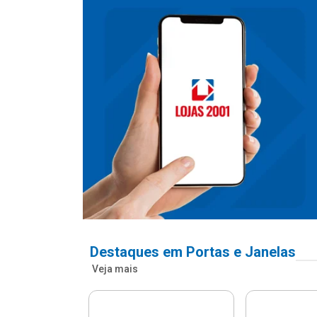
Destaques em Portas e Janelas
Veja mais
nfonada Pvc