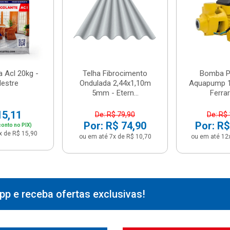
 Acl 20kg -
Telha Fibrocimento
Bomba Pe
estre
Ondulada 2,44x1,10m
Aquapump 1
5mm - Etern...
Ferrari
15,11
De: R$ 79,90
De: R$
Por: R$ 74,90
Por: R$
onto no PIX)
x de R$ 15,90
ou em até 7x de R$ 10,70
ou em até 12
p e receba ofertas exclusivas!