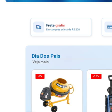
Dia Dos Pais
Veja mais
-6%
-15%
ico Mypa De
dos - Dallare
Dl...
$ 67,90
R$ 54,90
5x de R$ 10,98