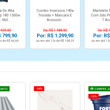
a De Alta
Combo Inversora 140a
Martelete 
p 180 1500w
Trisolda + Máscara E
Com Sds Pl
 060...
Acessóri...
7 Ace
 939,90
De: R$ 1.488,90
De: R$ 
$ 799,90
Por: R$ 1.299,90
Por: R$
x de R$ 66,66
ou em até 12x de R$ 108,33
ou em até 12
-14%
JUNTO
COMPRE J
-10%