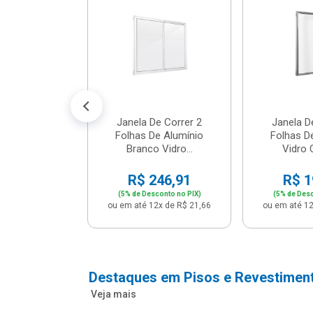
m Branco -
04 - P...
147,16
conto no PIX)
2x de R$ 12,91
Janela De Correr 2
Janela D
Folhas De Alumínio
Folhas D
Branco Vidro...
Vidro C
R$ 246,91
R$ 1
(5% de Desconto no PIX)
(5% de Desc
ou em até 12x de R$ 21,66
ou em até 12
Destaques em Pisos e Revestimen
Veja mais