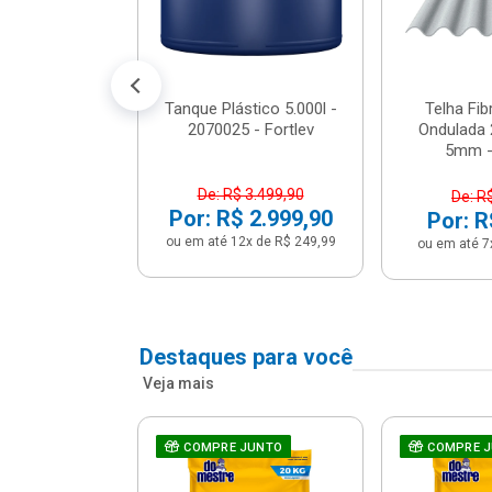
conto no PIX)
2x de R$ 141,66
Tanque Plástico 5.000l -
Telha Fi
2070025 - Fortlev
Ondulada 
5mm - 
De: R$ 3.499,90
De: R
Por: R$ 2.999,90
Por: R
ou em até 12x de R$ 249,99
ou em até 7
Destaques para você
Veja mais
a Com Caixa
COMPRE JUNTO
COMPRE 
 + Assento
ário 3...