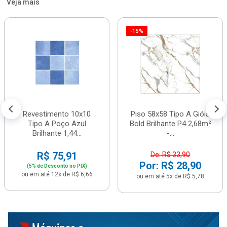
Veja mais
-15%
Revestimento 10x10
Piso 58x58 Tipo A Gióia
Tipo A Poço Azul
Bold Brilhante P4 2,68m²
Brilhante 1,44...
-...
R$ 75,91
De: R$ 33,90
Por: R$ 28,90
(5% de Desconto no PIX)
ou em até 12x de R$ 6,66
ou em até 5x de R$ 5,78