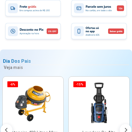
Dia Dos Pais
Veja mais
-6%
-15%