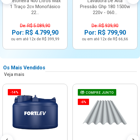
Betoneira 400 Litros Max
Lavadora De Alta
1 Traço 2cv Monofásico
Pressão Ghp 180 1500w
22...
220v - 060...
De: R$ 5.089,90
De: R$ 939,90
Por: R$ 4.799,90
Por: R$ 799,90
ou em até 12x de R$ 399,99
ou em até 12x de R$ 66,66
Os Mais Vendidos
Veja mais
-14%
COMPRE JUNTO
-6%