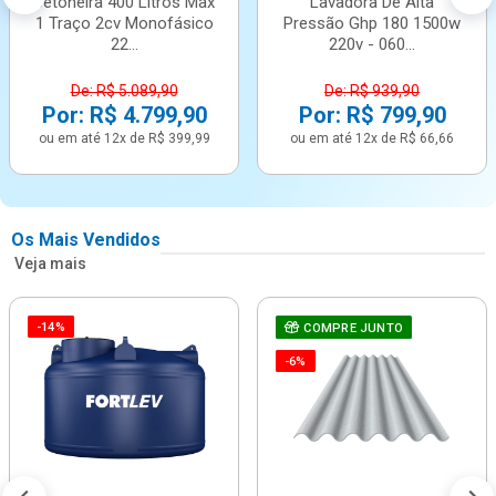
Betoneira 400 Litros Max
Lavadora De Alta
1 Traço 2cv Monofásico
Pressão Ghp 180 1500w
22...
220v - 060...
De: R$ 5.089,90
De: R$ 939,90
Por: R$ 4.799,90
Por: R$ 799,90
ou em até 12x de R$ 399,99
ou em até 12x de R$ 66,66
Os Mais Vendidos
Veja mais
-14%
COMPRE JUNTO
-6%