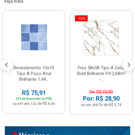
Veja mais
-15%
Revestimento 10x10
Piso 58x58 Tipo A Gióia
Tipo A Poço Azul
Bold Brilhante P4 2,68m²
Brilhante 1,44...
-...
R$ 75,91
De: R$ 33,90
Por: R$ 28,90
(5% de Desconto no PIX)
ou em até 12x de R$ 6,66
ou em até 5x de R$ 5,78