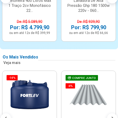
Betoneira 400 Litros Max
Lavadora De Alta
1 Traço 2cv Monofásico
Pressão Ghp 180 1500w
22...
220v - 060...
De: R$ 5.089,90
De: R$ 939,90
Por: R$ 4.799,90
Por: R$ 799,90
ou em até 12x de R$ 399,99
ou em até 12x de R$ 66,66
Os Mais Vendidos
Veja mais
-14%
COMPRE JUNTO
-6%