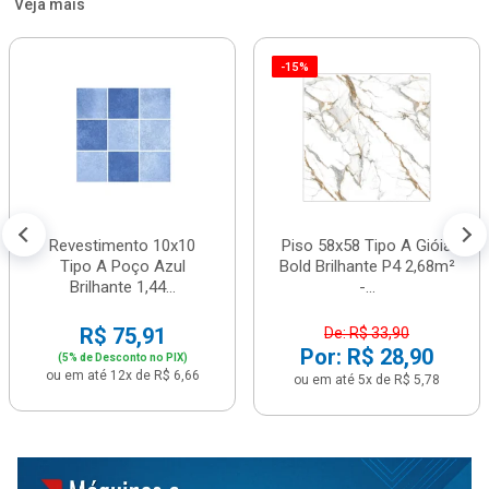
Veja mais
-15%
Revestimento 10x10
Piso 58x58 Tipo A Gióia
Tipo A Poço Azul
Bold Brilhante P4 2,68m²
Brilhante 1,44...
-...
R$ 75,91
De: R$ 33,90
Por: R$ 28,90
(5% de Desconto no PIX)
ou em até 12x de R$ 6,66
ou em até 5x de R$ 5,78