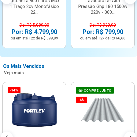
Betoneira 400 Litros Max
Lavadora De Alta
1 Traço 2cv Monofásico
Pressão Ghp 180 1500w
22...
220v - 060...
De: R$ 5.089,90
De: R$ 939,90
Por: R$ 4.799,90
Por: R$ 799,90
ou em até 12x de R$ 399,99
ou em até 12x de R$ 66,66
Os Mais Vendidos
Veja mais
-14%
COMPRE JUNTO
-6%