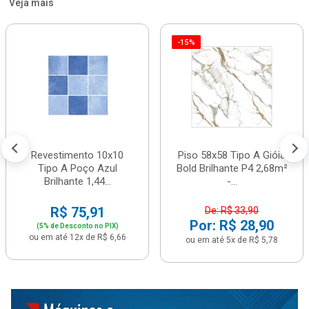
Veja mais
-15%
Revestimento 10x10
Piso 58x58 Tipo A Gióia
Tipo A Poço Azul
Bold Brilhante P4 2,68m²
Brilhante 1,44...
-...
R$ 75,91
De: R$ 33,90
Por: R$ 28,90
(5% de Desconto no PIX)
ou em até 12x de R$ 6,66
ou em até 5x de R$ 5,78