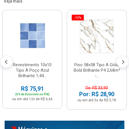
Veja mais
-15%
Revestimento 10x10
Piso 58x58 Tipo A Gióia
Tipo A Poço Azul
Bold Brilhante P4 2,68m²
Brilhante 1,44...
-...
R$ 75,91
De: R$ 33,90
Por: R$ 28,90
(5% de Desconto no PIX)
ou em até 12x de R$ 6,66
ou em até 5x de R$ 5,78