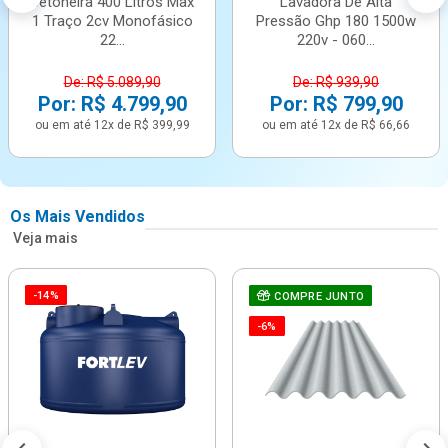
Betoneira 400 Litros Max
Lavadora De Alta
1 Traço 2cv Monofásico
Pressão Ghp 180 1500w
22...
220v - 060...
De: R$ 5.089,90
De: R$ 939,90
Por: R$ 4.799,90
Por: R$ 799,90
ou em até 12x de R$ 399,99
ou em até 12x de R$ 66,66
Os Mais Vendidos
Veja mais
-14%
COMPRE JUNTO
-6%