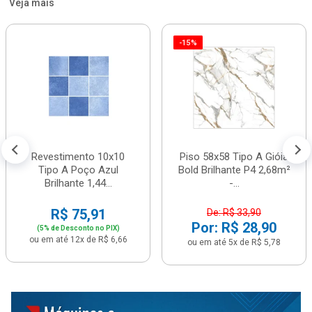
Veja mais
-15%
Revestimento 10x10
Piso 58x58 Tipo A Gióia
Tipo A Poço Azul
Bold Brilhante P4 2,68m²
Brilhante 1,44...
-...
R$ 75,91
De: R$ 33,90
Por: R$ 28,90
(5% de Desconto no PIX)
ou em até 12x de R$ 6,66
ou em até 5x de R$ 5,78