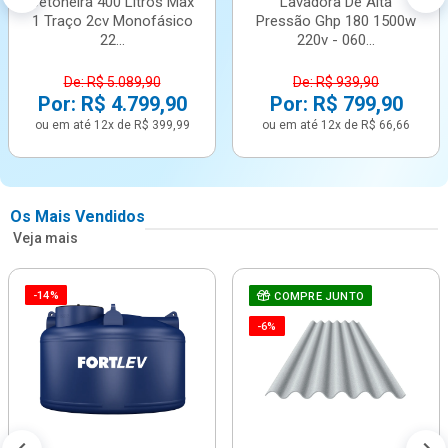
Betoneira 400 Litros Max
Lavadora De Alta
1 Traço 2cv Monofásico
Pressão Ghp 180 1500w
22...
220v - 060...
De: R$ 5.089,90
De: R$ 939,90
Por: R$ 4.799,90
Por: R$ 799,90
ou em até 12x de R$ 399,99
ou em até 12x de R$ 66,66
Os Mais Vendidos
Veja mais
-14%
COMPRE JUNTO
-6%