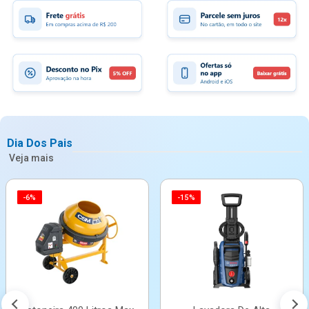
Dia Dos Pais
Veja mais
-6%
-15%