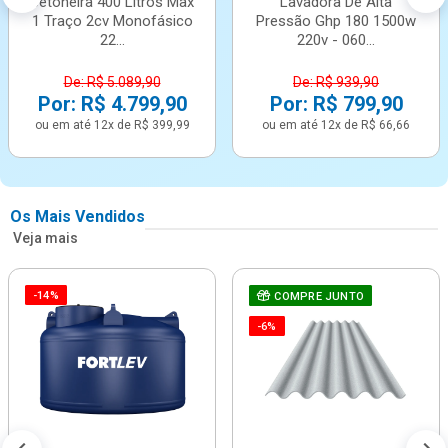
Betoneira 400 Litros Max
Lavadora De Alta
1 Traço 2cv Monofásico
Pressão Ghp 180 1500w
22...
220v - 060...
De: R$ 5.089,90
De: R$ 939,90
Por: R$ 4.799,90
Por: R$ 799,90
ou em até 12x de R$ 399,99
ou em até 12x de R$ 66,66
Os Mais Vendidos
Veja mais
-14%
COMPRE JUNTO
-6%