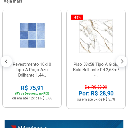
Veja mais
-15%
Revestimento 10x10
Piso 58x58 Tipo A Gióia
Tipo A Poço Azul
Bold Brilhante P4 2,68m²
Brilhante 1,44...
-...
R$ 75,91
De: R$ 33,90
Por: R$ 28,90
(5% de Desconto no PIX)
ou em até 12x de R$ 6,66
ou em até 5x de R$ 5,78