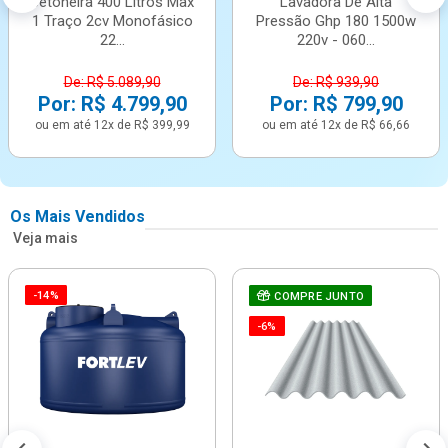
Betoneira 400 Litros Max
Lavadora De Alta
1 Traço 2cv Monofásico
Pressão Ghp 180 1500w
22...
220v - 060...
De: R$ 5.089,90
De: R$ 939,90
Por: R$ 4.799,90
Por: R$ 799,90
ou em até 12x de R$ 399,99
ou em até 12x de R$ 66,66
Os Mais Vendidos
Veja mais
-14%
COMPRE JUNTO
-6%