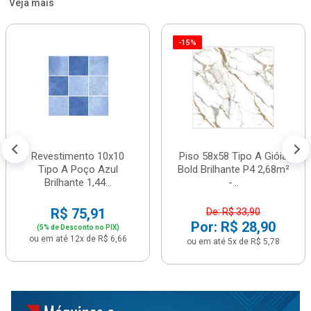
Veja mais
-15%
Revestimento 10x10
Piso 58x58 Tipo A Gióia
Tipo A Poço Azul
Bold Brilhante P4 2,68m²
Brilhante 1,44...
-...
R$ 75,91
De: R$ 33,90
Por: R$ 28,90
(5% de Desconto no PIX)
ou em até 12x de R$ 6,66
ou em até 5x de R$ 5,78