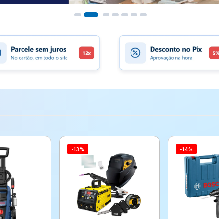
-13%
-14%