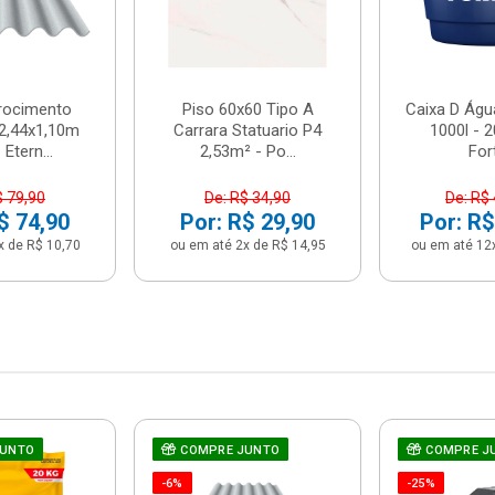
brocimento
Piso 60x60 Tipo A
Caixa D Água
2,44x1,10m
Carrara Statuario P4
1000l - 
Etern...
2,53m² - Po...
For
$ 79,90
De: R$ 34,90
De: R$
$ 74,90
Por: R$ 29,90
Por: R$
x de R$ 10,70
ou em até 2x de R$ 14,95
ou em até 12
JUNTO
COMPRE JUNTO
COMPRE J
-6%
-25%