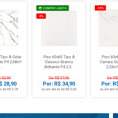
-14%
COMPRE JUNTO
-8%
Tipo A Gióia
Piso 60x60 Tipo A
Piso 60x
nte P4 2,68m²
Classico Branco
Carrara St
...
Brilhante P4 2,5...
2,53m² 
$ 33,90
De: R$ 37,90
De: R$
$ 28,90
Por: R$ 34,90
Por: R
x de R$ 5,78
ou em até 6x de R$ 5,82
ou em até 5