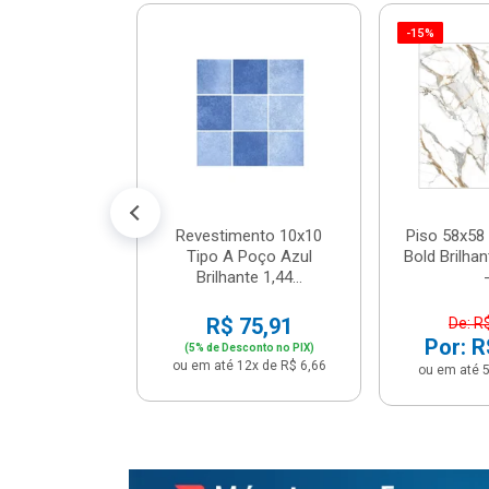
-15%
 Tipo A Pipa
JUNTO
m² - Stela
$ 33,90
R$ 28,90
5x de R$ 5,78
Revestimento 10x10
Piso 58x58 
Tipo A Poço Azul
Bold Brilha
Brilhante 1,44...
-
R$ 75,91
De: R
Por: R
(5% de Desconto no PIX)
ou em até 12x de R$ 6,66
ou em até 5