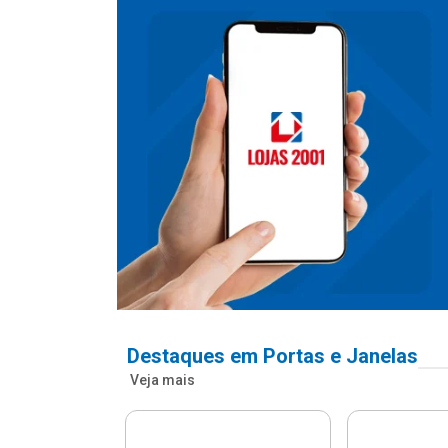
Destaques em Portas e Janelas
Veja mais
nfonada Pvc