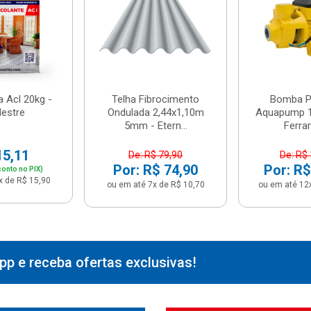
 Acl 20kg -
Telha Fibrocimento
Bomba Pe
estre
Ondulada 2,44x1,10m
Aquapump 1
5mm - Etern...
Ferrari
15,11
De: R$ 79,90
De: R$
Por: R$ 74,90
Por: R$
onto no PIX)
x de R$ 15,90
ou em até 7x de R$ 10,70
ou em até 12
p e receba ofertas exclusivas!