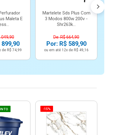
Perfurador
Martelete Sds Plus Com
us Maleta E
3 Modos 800w 200v -
ss...
Shr263k...
1.049,90
De: R$ 664,90
 899,90
Por: R$ 589,90
x de R$ 74,99
ou em até 12x de R$ 49,16
-15%
-6%
UNTO