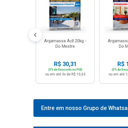
574,66
conto no PIX)
2x de R$ 50,41
Argamassa Acll 20kg -
Argamassa
Do Mestre
Do M
R$ 30,31
R$ 
(5% de Desconto no PIX)
(5% de Desc
ou em até 3x de R$ 10,63
ou em até 1
Entre em nosso Grupo de Whatsap