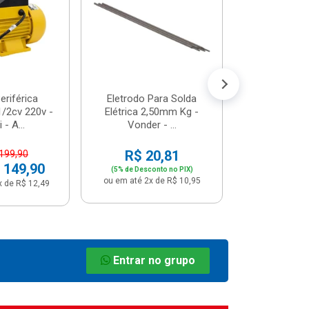
R$ 8
(5% de Desco
ou em até 1x
riférica
Eletrodo Para Solda
/2cv 220v -
Elétrica 2,50mm Kg -
 - A...
Vonder - ...
R$ 20,81
 199,90
 149,90
(5% de Desconto no PIX)
ou em até 2x de R$ 10,95
x de R$ 12,49
Entrar no grupo