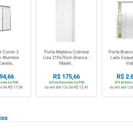
e Correr 2
Porta Madeira Colmeia
Porta Branc
e Alumínio
Lisa 210x70cm Branca -
Lado Esque
anela...
Madel...
Vidr
94,66
R$ 175,66
R$ 2.
onto no PIX)
(5% de Desconto no PIX)
(5% de Desc
x de R$ 17,08
ou em até 12x de R$ 15,41
ou em até 12x
tos