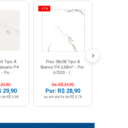
-17%
Piso 58x5
Psi66450 P
Psi66450
R$ 3
(5% de Desco
ou em até 6x
60 Tipo A
Piso 58x58 Tipo A
atuario P4
Bianco P4 2,68m² - Psi-
- Po...
67020 - I...
 34,90
De: R$ 34,90
$ 29,90
Por: R$ 28,90
x de R$ 5,98
ou em até 5x de R$ 5,78