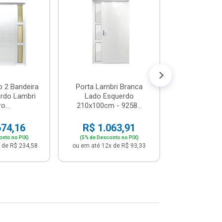
Postigo 
Branca La
R$ 65
(5% de Desco
ou em até 12x
o 2 Bandeira
Porta Lambri Branca
rdo Lambri
Lado Esquerdo
o...
210x100cm - 9258...
674,16
R$ 1.063,91
onto no PIX)
(5% de Desconto no PIX)
 de R$ 234,58
ou em até 12x de R$ 93,33