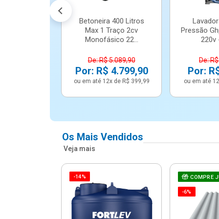
Betoneira 400 Litros
Lavador
Max 1 Traço 2cv
Pressão Gh
Monofásico 22...
220v -
De: R$ 5.089,90
De: R$
Por: R$ 4.799,90
Por: R
ou em até 12x de R$ 399,99
ou em até 12
Os Mais Vendidos
Veja mais
-14%
e Correr 4
COMPRE 
e Alumínio
-6%
Vidro ...
.614,91