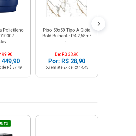
 Polietileno
Piso 58x58 Tipo A Gióia
Betoneira 
2010007 -
Bold Brilhante P4 2,68m²
Max 1 Tr
tlev
-...
Monofási
 499,90
De: R$ 33,90
De: R$ 5
 449,90
Por: R$ 28,90
Por: R$ 
x de R$ 37,49
ou em até 2x de R$ 14,45
ou em até 12x 
UNTO
Sifão Ajustá
COMPRE JU
66cm Br
2691652