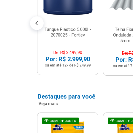
conto no PIX)
2x de R$ 141,66
Tanque Plástico 5.000l -
Telha Fi
2070025 - Fortlev
Ondulada 
5mm - 
De: R$ 3.499,90
De: R
Por: R$ 2.999,90
Por: R
ou em até 12x de R$ 249,99
ou em até 7
Destaques para você
Veja mais
a Com Caixa
COMPRE JUNTO
COMPRE 
 + Assento
ário 3...