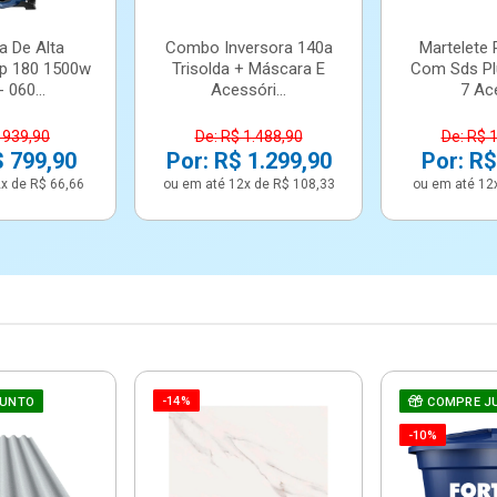
a De Alta
Combo Inversora 140a
Martelete 
p 180 1500w
Trisolda + Máscara E
Com Sds Pl
 060...
Acessóri...
7 Ace
 939,90
De: R$ 1.488,90
De: R$ 
$ 799,90
Por: R$ 1.299,90
Por: R$
x de R$ 66,66
ou em até 12x de R$ 108,33
ou em até 12
-14%
JUNTO
COMPRE J
-10%