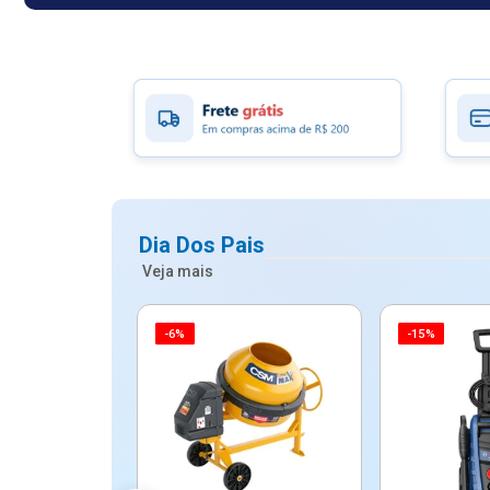
Dia Dos Pais
Veja mais
-6%
-15%
ico Mypa De
dos - Dallare
Dl...
$ 67,90
R$ 54,90
5x de R$ 10,98