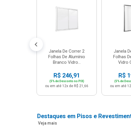
m Branco -
04 - P...
147,16
conto no PIX)
2x de R$ 12,91
Janela De Correr 2
Janela D
Folhas De Alumínio
Folhas D
Branco Vidro...
Vidro C
R$ 246,91
R$ 1
(5% de Desconto no PIX)
(5% de Desc
ou em até 12x de R$ 21,66
ou em até 12
Destaques em Pisos e Revestimen
Veja mais