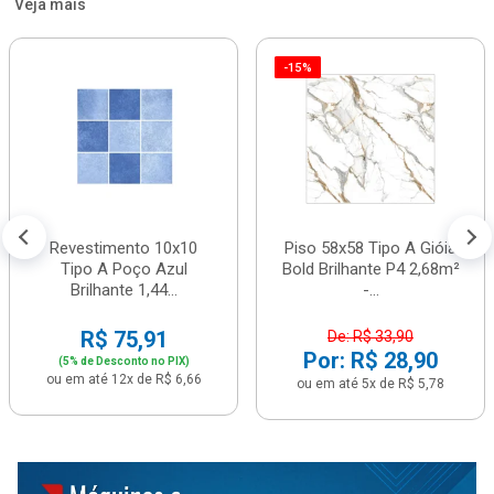
Veja mais
-15%
Revestimento 10x10
Piso 58x58 Tipo A Gióia
Tipo A Poço Azul
Bold Brilhante P4 2,68m²
Brilhante 1,44...
-...
R$ 75,91
De: R$ 33,90
Por: R$ 28,90
(5% de Desconto no PIX)
ou em até 12x de R$ 6,66
ou em até 5x de R$ 5,78