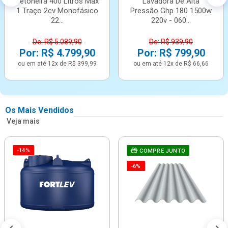
Betoneira 400 Litros Max
Lavadora De Alta
1 Traço 2cv Monofásico
Pressão Ghp 180 1500w
22...
220v - 060...
De: R$ 5.089,90
De: R$ 939,90
Por: R$ 4.799,90
Por: R$ 799,90
ou em até 12x de R$ 399,99
ou em até 12x de R$ 66,66
Os Mais Vendidos
Veja mais
-14%
COMPRE JUNTO
-6%