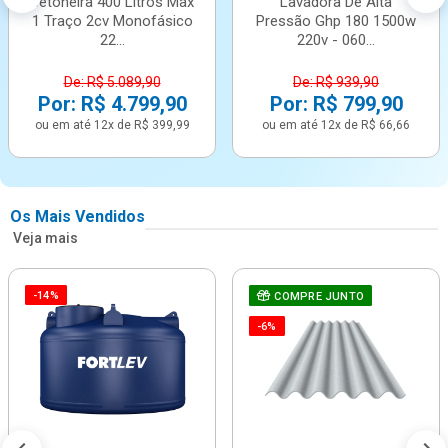
Betoneira 400 Litros Max
Lavadora De Alta
1 Traço 2cv Monofásico
Pressão Ghp 180 1500w
22...
220v - 060...
De: R$ 5.089,90
De: R$ 939,90
Por: R$ 4.799,90
Por: R$ 799,90
ou em até 12x de R$ 399,99
ou em até 12x de R$ 66,66
Os Mais Vendidos
Veja mais
-14%
COMPRE JUNTO
-6%