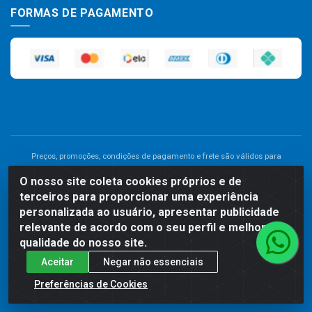
FORMAS DE PAGAMENTO
Preços, promoções, condições de pagamento e frete são válidos para
compras realizadas exclusivamente pelo site. Caso haja divergência de
O nosso site coleta cookies próprios e de
preço de um produto, será válido o preço que for exibido no carrinho de
terceiros para proporcionar uma experiência
compras do site no momento do pagamento. As vendas estão sujeitas a
análise e disponibilidade do estoque. Imagens de produtos meramente
personalizada ao usuário, apresentar publicidade
ilustrativas.
relevante de acordo com o seu perfil e melhorar a
qualidade do nosso site.
Comercial de Construção 2001 LTDA - Av. Congresso
Aceitar
Negar não essenciais
Eucarístico, 1179 - São José, Carpina - PE - CEP: 55811-000 -
70.220.389/0001-66
Preferências de Cookies