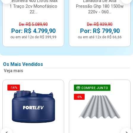
Betoneira 400 Litros Max
Lavadora De Alta
1 Traço 2cv Monofásico
Pressão Ghp 180 1500w
22...
220v - 060...
De: R$ 5.089,90
De: R$ 939,90
Por: R$ 4.799,90
Por: R$ 799,90
ou em até 12x de R$ 399,99
ou em até 12x de R$ 66,66
Os Mais Vendidos
Veja mais
-14%
COMPRE JUNTO
-6%