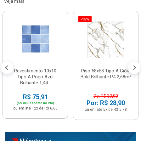
Veja mais
-15%
Revestimento 10x10
Piso 58x58 Tipo A Gióia
Tipo A Poço Azul
Bold Brilhante P4 2,68m²
Brilhante 1,44...
-...
R$ 75,91
De: R$ 33,90
Por: R$ 28,90
(5% de Desconto no PIX)
ou em até 12x de R$ 6,66
ou em até 5x de R$ 5,78