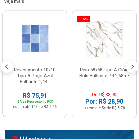
Veja mais
-15%
Revestimento 10x10
Piso 58x58 Tipo A Gióia
Tipo A Poço Azul
Bold Brilhante P4 2,68m²
Brilhante 1,44...
-...
R$ 75,91
De: R$ 33,90
Por: R$ 28,90
(5% de Desconto no PIX)
ou em até 12x de R$ 6,66
ou em até 5x de R$ 5,78