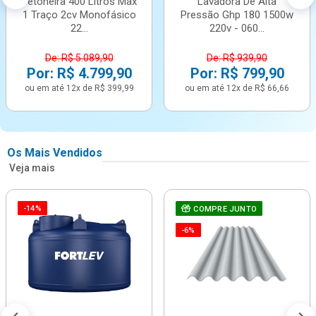
Betoneira 400 Litros Max
Lavadora De Alta
1 Traço 2cv Monofásico
Pressão Ghp 180 1500w
22...
220v - 060...
De: R$ 5.089,90
De: R$ 939,90
Por: R$ 4.799,90
Por: R$ 799,90
ou em até 12x de R$ 399,99
ou em até 12x de R$ 66,66
Os Mais Vendidos
Veja mais
-14%
COMPRE JUNTO
-6%