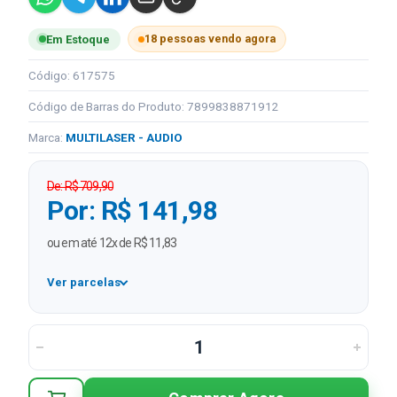
18 pessoas vendo agora
Em Estoque
Código: 617575
Código de Barras do Produto: 7899838871912
Marca:
MULTILASER - AUDIO
De: R$ 709,90
Por: R$ 141,98
ou em até 12x de R$ 11,83
Ver parcelas
1x
R$ 141,98
2x
R$ 70,99 sem juros
3x
R$ 47,33 sem juros