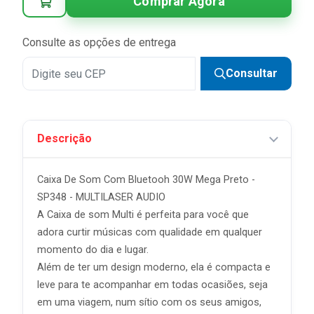
Comprar Agora
4x
R$ 35,50 sem juros
5x
R$ 28,40 sem juros
Consulte as opções de entrega
6x
R$ 23,66 sem juros
Consultar
7x
R$ 20,28 sem juros
8x
R$ 17,75 sem juros
Descrição
9x
R$ 15,78 sem juros
10x
R$ 14,20 sem juros
Caixa De Som Com Bluetooh 30W Mega Preto -
11x
R$ 12,91 sem juros
SP348 - MULTILASER AUDIO
A Caixa de som Multi é perfeita para você que
12x
R$ 11,83 sem juros
adora curtir músicas com qualidade em qualquer
momento do dia e lugar.
Além de ter um design moderno, ela é compacta e
leve para te acompanhar em todas ocasiões, seja
em uma viagem, num sítio com os seus amigos,