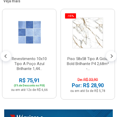
Veja mais
-15%
Revestimento 10x10
Piso 58x58 Tipo A Gióia
Tipo A Poço Azul
Bold Brilhante P4 2,68m²
Brilhante 1,44...
-...
R$ 75,91
De: R$ 33,90
Por: R$ 28,90
(5% de Desconto no PIX)
ou em até 12x de R$ 6,66
ou em até 5x de R$ 5,78