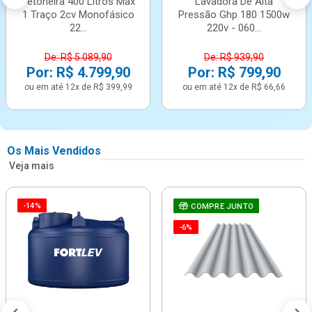
Betoneira 400 Litros Max
Lavadora De Alta
1 Traço 2cv Monofásico
Pressão Ghp 180 1500w
22...
220v - 060...
De: R$ 5.089,90
De: R$ 939,90
Por: R$ 4.799,90
Por: R$ 799,90
ou em até 12x de R$ 399,99
ou em até 12x de R$ 66,66
Os Mais Vendidos
Veja mais
-14%
COMPRE JUNTO
-6%