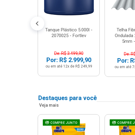
conto no PIX)
2x de R$ 141,66
Tanque Plástico 5.000l -
Telha Fi
2070025 - Fortlev
Ondulada 
5mm - 
De: R$ 3.499,90
De: R
Por: R$ 2.999,90
Por: R
ou em até 12x de R$ 249,99
ou em até 7
Destaques para você
Veja mais
a Com Caixa
COMPRE JUNTO
COMPRE 
 + Assento
ário 3...