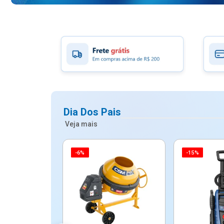
Dia Dos Pais
Veja mais
-6%
-15%
ico Mypa De
dos - Dallare
Dl...
$ 67,90
R$ 54,90
5x de R$ 10,98