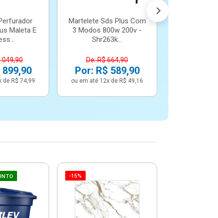
Perfurador
Martelete Sds Plus Com
us Maleta E
3 Modos 800w 200v -
ss...
Shr263k...
1.049,90
De: R$ 664,90
 899,90
Por: R$ 589,90
x de R$ 74,99
ou em até 12x de R$ 49,16
-15%
-6%
UNTO