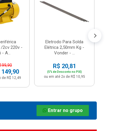
R$ 8
(5% de Desco
ou em até 1x
riférica
Eletrodo Para Solda
/2cv 220v -
Elétrica 2,50mm Kg -
 - A...
Vonder - ...
R$ 20,81
 199,90
 149,90
(5% de Desconto no PIX)
ou em até 2x de R$ 10,95
x de R$ 12,49
Entrar no grupo