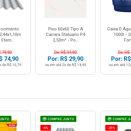
brocimento
Piso 60x60 Tipo A
Caixa D Água
2,44x1,10m
Carrara Statuario P4
1000l - 
Etern...
2,53m² - Po...
For
$ 79,90
De: R$ 34,90
De: R$
$ 74,90
Por: R$ 29,90
Por: R$
x de R$ 10,70
ou em até 2x de R$ 14,95
ou em até 12
JUNTO
COMPRE JUNTO
COMPRE J
-6%
-25%