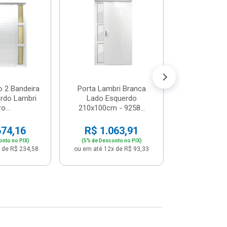
Postigo 
Branca La
R$ 65
(5% de Desco
ou em até 12x
o 2 Bandeira
Porta Lambri Branca
rdo Lambri
Lado Esquerdo
o...
210x100cm - 9258...
674,16
R$ 1.063,91
onto no PIX)
(5% de Desconto no PIX)
 de R$ 234,58
ou em até 12x de R$ 93,33