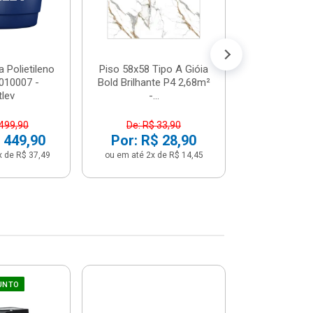
 Polietileno
Piso 58x58 Tipo A Gióia
Betoneira 
2010007 -
Bold Brilhante P4 2,68m²
Max 1 Tr
tlev
-...
Monofási
 499,90
De: R$ 33,90
De: R$ 5
 449,90
Por: R$ 28,90
Por: R$ 
x de R$ 37,49
ou em até 2x de R$ 14,45
ou em até 12x 
UNTO
Sifão Ajustá
COMPRE JU
66cm Br
2691652