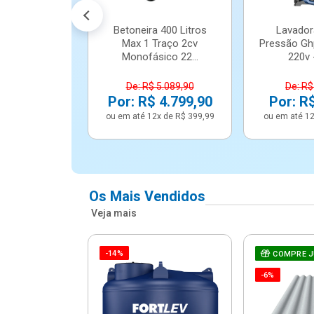
Betoneira 400 Litros
Lavador
Max 1 Traço 2cv
Pressão Gh
Monofásico 22...
220v -
De: R$ 5.089,90
De: R$
Por: R$ 4.799,90
Por: R
ou em até 12x de R$ 399,99
ou em até 12
Os Mais Vendidos
Veja mais
-14%
e Correr 4
COMPRE 
e Alumínio
-6%
Vidro ...
.614,91