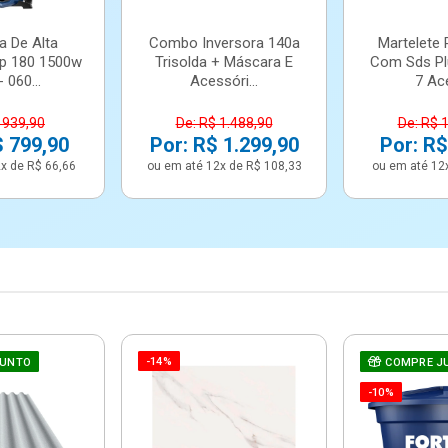
a De Alta
Combo Inversora 140a
Martelete 
p 180 1500w
Trisolda + Máscara E
Com Sds Pl
 060...
Acessóri...
7 Ace
 939,90
De: R$ 1.488,90
De: R$ 
$ 799,90
Por: R$ 1.299,90
Por: R$
x de R$ 66,66
ou em até 12x de R$ 108,33
ou em até 12
-14%
JUNTO
COMPRE J
-10%