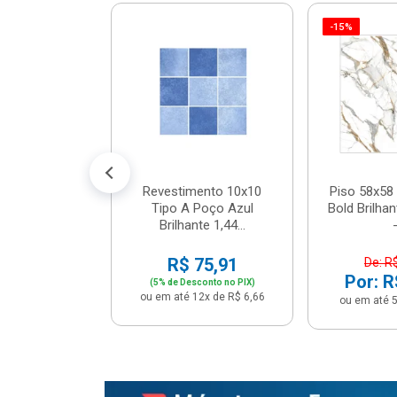
-15%
 Tipo A Pipa
JUNTO
m² - Stela
$ 33,90
R$ 28,90
5x de R$ 5,78
Revestimento 10x10
Piso 58x58 
Tipo A Poço Azul
Bold Brilha
Brilhante 1,44...
-
R$ 75,91
De: R
Por: R
(5% de Desconto no PIX)
ou em até 12x de R$ 6,66
ou em até 5