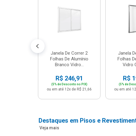
cm Bege -
2 - Per...
147,16
conto no PIX)
2x de R$ 12,91
Janela De Correr 2
Janela D
Folhas De Alumínio
Folhas D
Branco Vidro...
Vidro C
R$ 246,91
R$ 1
(5% de Desconto no PIX)
(5% de Desc
ou em até 12x de R$ 21,66
ou em até 12
Destaques em Pisos e Revestimen
Veja mais