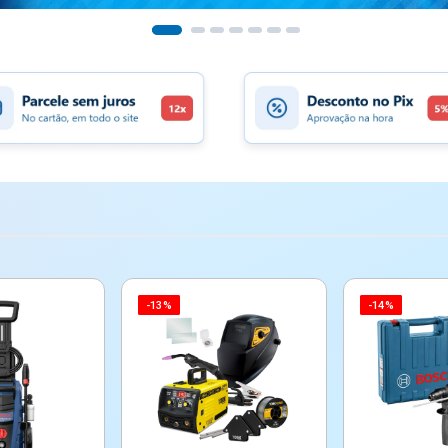
-13%
-14%