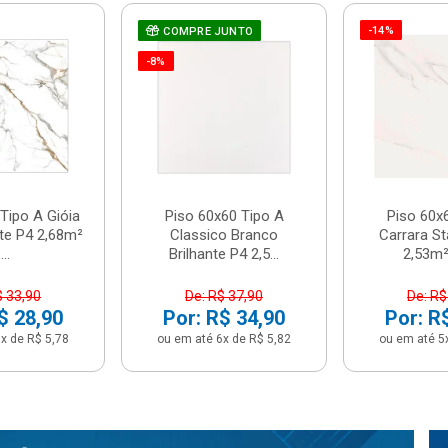
-14%
COMPRE JUNTO
-8%
Tipo A Gióia
Piso 60x60 Tipo A
Piso 60x
nte P4 2,68m²
Classico Branco
Carrara St
...
Brilhante P4 2,5...
2,53m² 
$ 33,90
De: R$ 37,90
De: R$
$ 28,90
Por: R$ 34,90
Por: R
x de R$ 5,78
ou em até 6x de R$ 5,82
ou em até 5