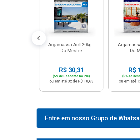
574,66
conto no PIX)
2x de R$ 50,41
Argamassa Acll 20kg -
Argamassa
Do Mestre
Do M
R$ 30,31
R$ 
(5% de Desconto no PIX)
(5% de Desc
ou em até 3x de R$ 10,63
ou em até 1
Entre em nosso Grupo de Whatsap