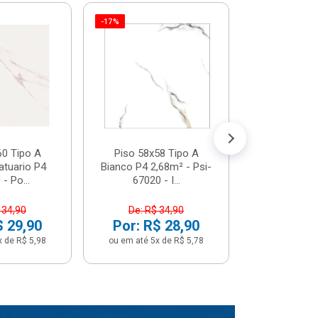
-17%
Piso 58x5
Psi66450 P
Psi66450
R$ 3
(5% de Desco
ou em até 6x
60 Tipo A
Piso 58x58 Tipo A
atuario P4
Bianco P4 2,68m² - Psi-
- Po...
67020 - I...
 34,90
De: R$ 34,90
$ 29,90
Por: R$ 28,90
x de R$ 5,98
ou em até 5x de R$ 5,78