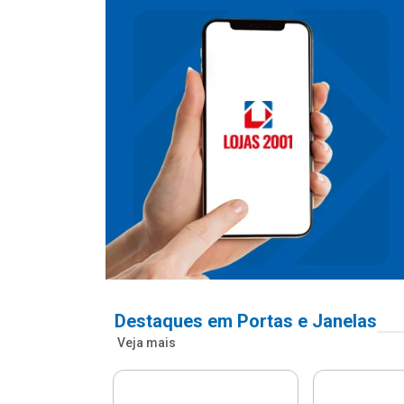
Destaques em Portas e Janelas
Veja mais
nfonada Pvc