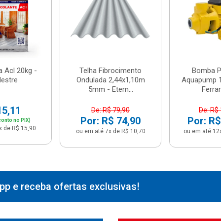
 Acl 20kg -
Telha Fibrocimento
Bomba Pe
estre
Ondulada 2,44x1,10m
Aquapump 1
5mm - Etern...
Ferrari
15,11
De: R$ 79,90
De: R$
Por: R$ 74,90
Por: R$
onto no PIX)
x de R$ 15,90
ou em até 7x de R$ 10,70
ou em até 12
p e receba ofertas exclusivas!