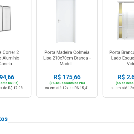
e Correr 2
Porta Madeira Colmeia
Porta Branc
e Alumínio
Lisa 210x70cm Branca -
Lado Esque
anela...
Madel...
Vidr
94,66
R$ 175,66
R$ 2.
onto no PIX)
(5% de Desconto no PIX)
(5% de Desc
x de R$ 17,08
ou em até 12x de R$ 15,41
ou em até 12x
tos