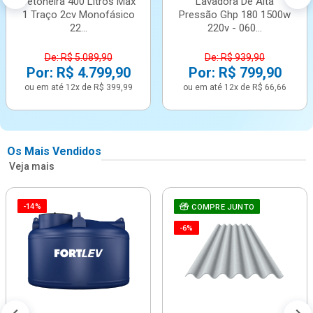
Betoneira 400 Litros Max
Lavadora De Alta
1 Traço 2cv Monofásico
Pressão Ghp 180 1500w
22...
220v - 060...
De: R$ 5.089,90
De: R$ 939,90
Por: R$ 4.799,90
Por: R$ 799,90
ou em até 12x de R$ 399,99
ou em até 12x de R$ 66,66
Os Mais Vendidos
Veja mais
-14%
COMPRE JUNTO
-6%