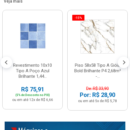
Veja mais
-15%
Revestimento 10x10
Piso 58x58 Tipo A Gióia
Tipo A Poço Azul
Bold Brilhante P4 2,68m²
Brilhante 1,44...
-...
R$ 75,91
De: R$ 33,90
Por: R$ 28,90
(5% de Desconto no PIX)
ou em até 12x de R$ 6,66
ou em até 5x de R$ 5,78