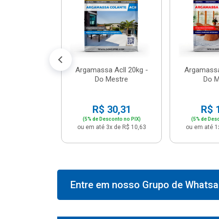
574,66
conto no PIX)
2x de R$ 50,41
Argamassa Acll 20kg -
Argamassa
Do Mestre
Do M
R$ 30,31
R$ 
(5% de Desconto no PIX)
(5% de Desc
ou em até 3x de R$ 10,63
ou em até 1
Entre em nosso Grupo de Whatsap