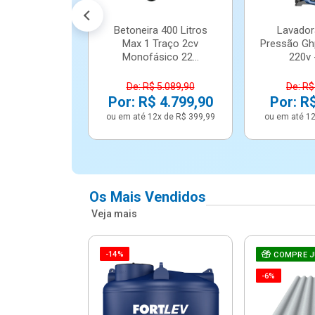
Betoneira 400 Litros
Lavador
Max 1 Traço 2cv
Pressão Gh
Monofásico 22...
220v -
De: R$ 5.089,90
De: R$
Por: R$ 4.799,90
Por: R
ou em até 12x de R$ 399,99
ou em até 12
Os Mais Vendidos
Veja mais
-14%
e Correr 4
COMPRE 
e Alumínio
-6%
Vidro ...
.614,91