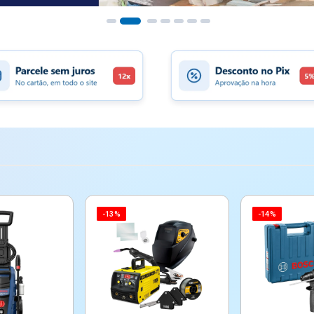
-13%
-14%