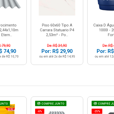
brocimento
Piso 60x60 Tipo A
Caixa D Água
2,44x1,10m
Carrara Statuario P4
1000l - 
Etern...
2,53m² - Po...
For
$ 79,90
De: R$ 34,90
De: R$
$ 74,90
Por: R$ 29,90
Por: R$
x de R$ 10,70
ou em até 2x de R$ 14,95
ou em até 12
JUNTO
COMPRE JUNTO
COMPRE J
-6%
-25%