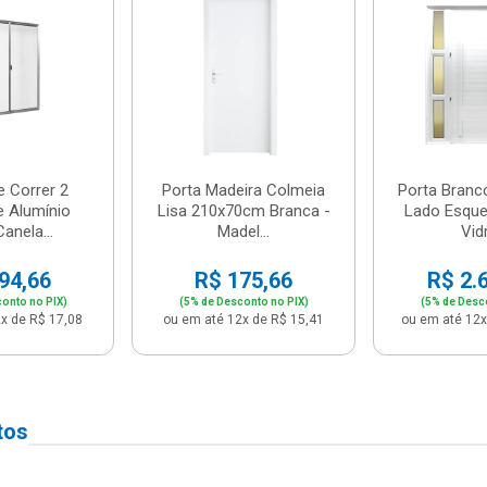
e Correr 2
Porta Madeira Colmeia
Porta Branc
e Alumínio
Lisa 210x70cm Branca -
Lado Esque
anela...
Madel...
Vidr
94,66
R$ 175,66
R$ 2.
onto no PIX)
(5% de Desconto no PIX)
(5% de Desc
x de R$ 17,08
ou em até 12x de R$ 15,41
ou em até 12x
tos