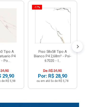
-17%
Piso 58x5
Psi66450 P
Psi66450
R$ 3
(5% de Desco
ou em até 6x
60 Tipo A
Piso 58x58 Tipo A
atuario P4
Bianco P4 2,68m² - Psi-
- Po...
67020 - I...
 34,90
De: R$ 34,90
$ 29,90
Por: R$ 28,90
x de R$ 5,98
ou em até 5x de R$ 5,78