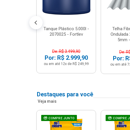
conto no PIX)
2x de R$ 141,66
Tanque Plástico 5.000l -
Telha Fi
2070025 - Fortlev
Ondulada 
5mm - 
De: R$ 3.499,90
De: R
Por: R$ 2.999,90
Por: R
ou em até 12x de R$ 249,99
ou em até 7
Destaques para você
Veja mais
a Com Caixa
COMPRE JUNTO
COMPRE 
 + Assento
ário 3...