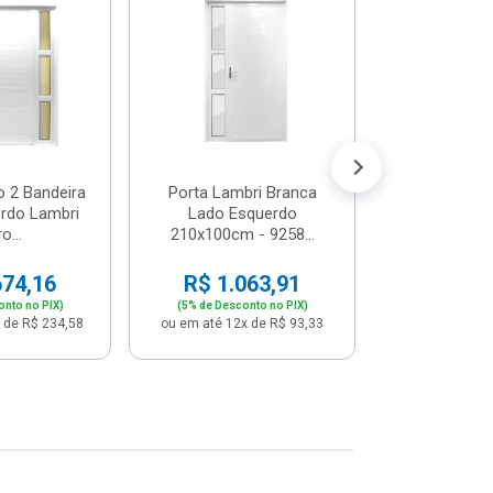
Postigo 
Branca La
R$ 65
(5% de Desco
ou em até 12x
o 2 Bandeira
Porta Lambri Branca
rdo Lambri
Lado Esquerdo
o...
210x100cm - 9258...
674,16
R$ 1.063,91
onto no PIX)
(5% de Desconto no PIX)
 de R$ 234,58
ou em até 12x de R$ 93,33