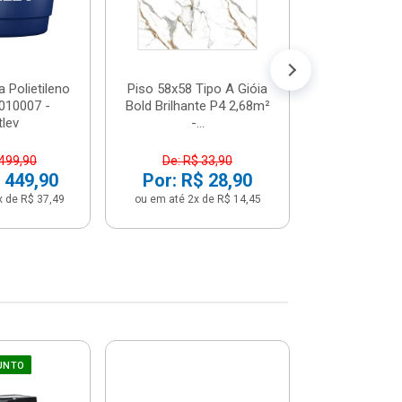
 Polietileno
Piso 58x58 Tipo A Gióia
Betoneira 
2010007 -
Bold Brilhante P4 2,68m²
Max 1 Tr
tlev
-...
Monofási
 499,90
De: R$ 33,90
De: R$ 5
 449,90
Por: R$ 28,90
Por: R$ 
x de R$ 37,49
ou em até 2x de R$ 14,45
ou em até 12x 
UNTO
Sifão Ajustá
COMPRE JU
66cm Br
2691652