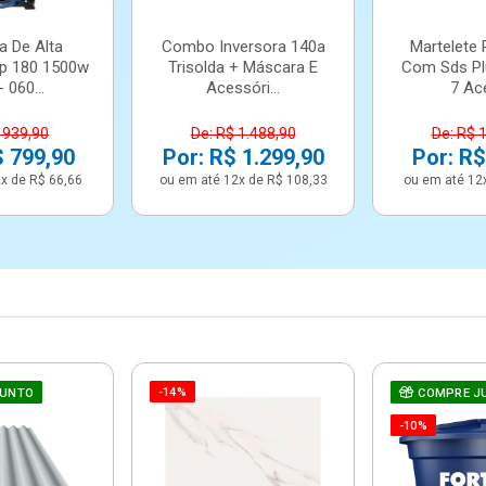
a De Alta
Combo Inversora 140a
Martelete 
p 180 1500w
Trisolda + Máscara E
Com Sds Pl
 060...
Acessóri...
7 Ace
 939,90
De: R$ 1.488,90
De: R$ 
$ 799,90
Por: R$ 1.299,90
Por: R$
x de R$ 66,66
ou em até 12x de R$ 108,33
ou em até 12
-14%
JUNTO
COMPRE J
-10%