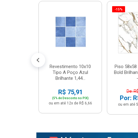
-15%
 Tipo A Pipa
JUNTO
m² - Stela
$ 33,90
R$ 28,90
5x de R$ 5,78
Revestimento 10x10
Piso 58x58 
Tipo A Poço Azul
Bold Brilha
Brilhante 1,44...
-
R$ 75,91
De: R
Por: R
(5% de Desconto no PIX)
ou em até 12x de R$ 6,66
ou em até 5