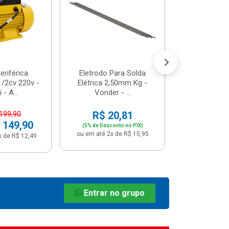
R$ 8
(5% de Desco
ou em até 1x
riférica
Eletrodo Para Solda
/2cv 220v -
Elétrica 2,50mm Kg -
 - A...
Vonder - ...
R$ 20,81
 199,90
 149,90
(5% de Desconto no PIX)
ou em até 2x de R$ 10,95
x de R$ 12,49
Entrar no grupo