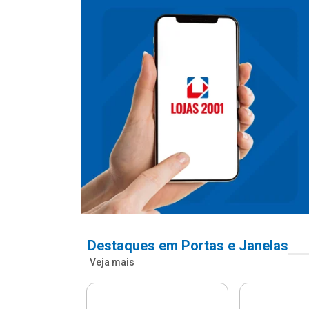
Destaques em Portas e Janelas
Veja mais
nfonada Pvc