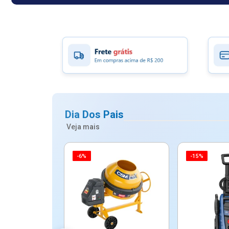
Dia Dos Pais
Veja mais
-6%
-15%
ico Mypa De
dos - Dallare
Dl...
$ 67,90
R$ 54,90
5x de R$ 10,98