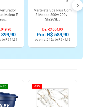
Perfurador
Martelete Sds Plus Com
us Maleta E
3 Modos 800w 200v -
ss...
Shr263k...
1.049,90
De: R$ 664,90
 899,90
Por: R$ 589,90
x de R$ 74,99
ou em até 12x de R$ 49,16
-15%
-6%
UNTO