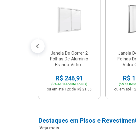
m Branco -
04 - P...
147,16
conto no PIX)
2x de R$ 12,91
Janela De Correr 2
Janela D
Folhas De Alumínio
Folhas D
Branco Vidro...
Vidro C
R$ 246,91
R$ 1
(5% de Desconto no PIX)
(5% de Desc
ou em até 12x de R$ 21,66
ou em até 12
Destaques em Pisos e Revestimen
Veja mais