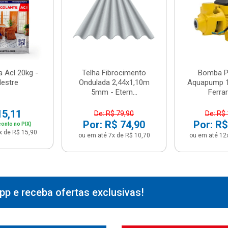
 Acl 20kg -
Telha Fibrocimento
Bomba Pe
estre
Ondulada 2,44x1,10m
Aquapump 1
5mm - Etern...
Ferrari
15,11
De: R$ 79,90
De: R$
Por: R$ 74,90
Por: R$
onto no PIX)
x de R$ 15,90
ou em até 7x de R$ 10,70
ou em até 12
p e receba ofertas exclusivas!