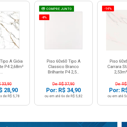
-14%
COMPRE JUNTO
-8%
Tipo A Gióia
Piso 60x60 Tipo A
Piso 60x
nte P4 2,68m²
Classico Branco
Carrara St
...
Brilhante P4 2,5...
2,53m² 
$ 33,90
De: R$ 37,90
De: R$
$ 28,90
Por: R$ 34,90
Por: R
x de R$ 5,78
ou em até 6x de R$ 5,82
ou em até 5