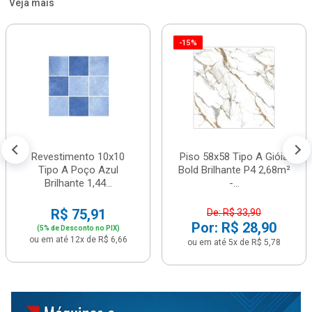
Veja mais
-15%
Revestimento 10x10
Piso 58x58 Tipo A Gióia
Tipo A Poço Azul
Bold Brilhante P4 2,68m²
Brilhante 1,44...
-...
R$ 75,91
De: R$ 33,90
Por: R$ 28,90
(5% de Desconto no PIX)
ou em até 12x de R$ 6,66
ou em até 5x de R$ 5,78