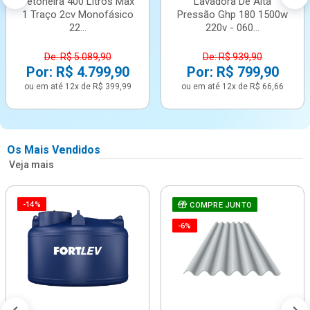
Betoneira 400 Litros Max
Lavadora De Alta
1 Traço 2cv Monofásico
Pressão Ghp 180 1500w
22...
220v - 060...
De: R$ 5.089,90
De: R$ 939,90
Por: R$ 4.799,90
Por: R$ 799,90
ou em até 12x de R$ 399,99
ou em até 12x de R$ 66,66
Os Mais Vendidos
Veja mais
-14%
COMPRE JUNTO
-6%