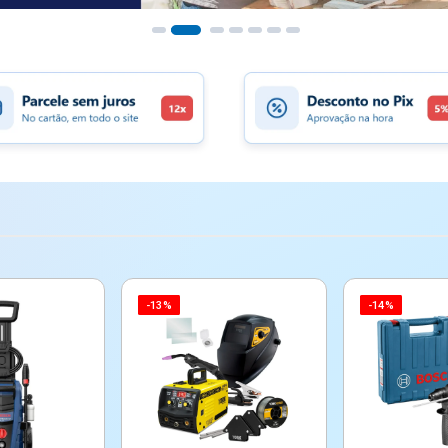
-13%
-14%