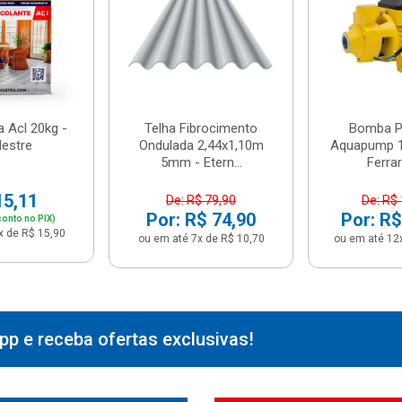
 Acl 20kg -
Telha Fibrocimento
Bomba Pe
estre
Ondulada 2,44x1,10m
Aquapump 1
5mm - Etern...
Ferrari
15,11
De: R$ 79,90
De: R$
Por: R$ 74,90
Por: R$
onto no PIX)
x de R$ 15,90
ou em até 7x de R$ 10,70
ou em até 12
p e receba ofertas exclusivas!