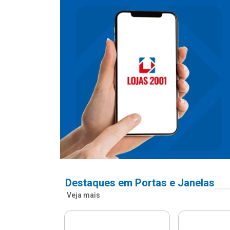
Destaques em Portas e Janelas
Veja mais
nfonada Pvc