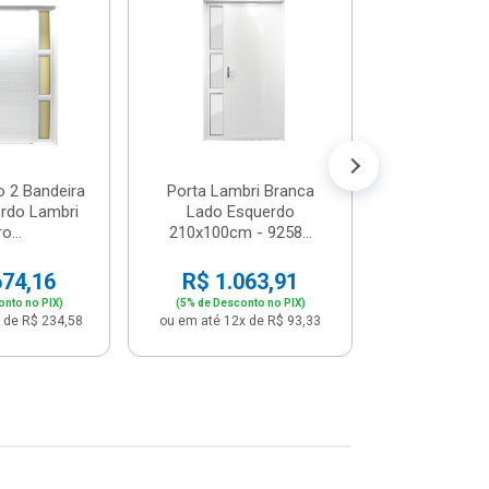
Postigo 
Branca La
R$ 65
(5% de Desco
ou em até 12x
o 2 Bandeira
Porta Lambri Branca
rdo Lambri
Lado Esquerdo
o...
210x100cm - 9258...
674,16
R$ 1.063,91
onto no PIX)
(5% de Desconto no PIX)
 de R$ 234,58
ou em até 12x de R$ 93,33