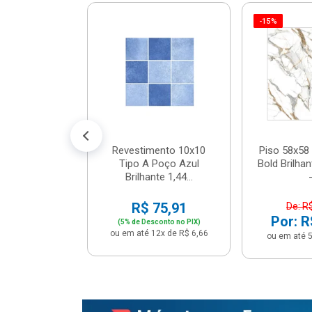
-15%
 Tipo A Pipa
JUNTO
m² - Stela
$ 33,90
R$ 28,90
5x de R$ 5,78
Revestimento 10x10
Piso 58x58 
Tipo A Poço Azul
Bold Brilha
Brilhante 1,44...
-
R$ 75,91
De: R
Por: R
(5% de Desconto no PIX)
ou em até 12x de R$ 6,66
ou em até 5