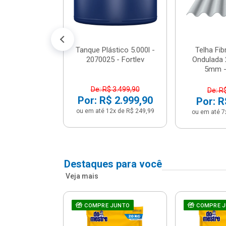
conto no PIX)
2x de R$ 141,66
Tanque Plástico 5.000l -
Telha Fi
2070025 - Fortlev
Ondulada 
5mm - 
De: R$ 3.499,90
De: R
Por: R$ 2.999,90
Por: R
ou em até 12x de R$ 249,99
ou em até 7
Destaques para você
Veja mais
a Com Caixa
COMPRE JUNTO
COMPRE 
 + Assento
ário 3...