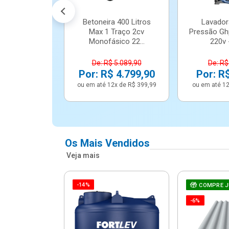
Betoneira 400 Litros
Lavador
Max 1 Traço 2cv
Pressão Gh
Monofásico 22...
220v -
De: R$ 5.089,90
De: R$
Por: R$ 4.799,90
Por: R
ou em até 12x de R$ 399,99
ou em até 12
Os Mais Vendidos
Veja mais
-14%
e Correr 4
COMPRE 
e Alumínio
-6%
Vidro ...
.614,91