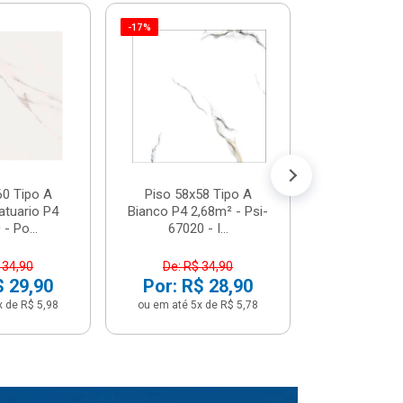
-17%
Piso 58x5
Psi66450 P
Psi66450
R$ 3
(5% de Desco
ou em até 6x
60 Tipo A
Piso 58x58 Tipo A
atuario P4
Bianco P4 2,68m² - Psi-
- Po...
67020 - I...
 34,90
De: R$ 34,90
$ 29,90
Por: R$ 28,90
x de R$ 5,98
ou em até 5x de R$ 5,78