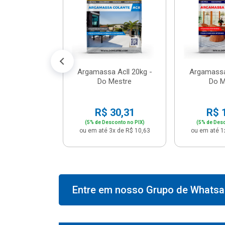
574,66
conto no PIX)
2x de R$ 50,41
Argamassa Acll 20kg -
Argamassa
Do Mestre
Do M
R$ 30,31
R$ 
(5% de Desconto no PIX)
(5% de Desc
ou em até 3x de R$ 10,63
ou em até 1
Entre em nosso Grupo de Whatsap