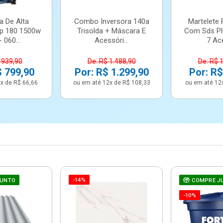
a De Alta
Combo Inversora 140a
Martelete 
p 180 1500w
Trisolda + Máscara E
Com Sds Pl
 060...
Acessóri...
7 Ace
 939,90
De: R$ 1.488,90
De: R$ 
$ 799,90
Por: R$ 1.299,90
Por: R$
x de R$ 66,66
ou em até 12x de R$ 108,33
ou em até 12
-14%
JUNTO
COMPRE J
-10%