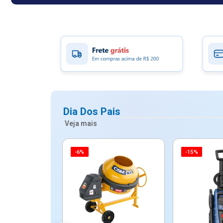
Dia Dos Pais
Veja mais
-6%
-15%
ico Mypa De
dos - Dallare
Dl...
$ 67,90
R$ 54,90
5x de R$ 10,98