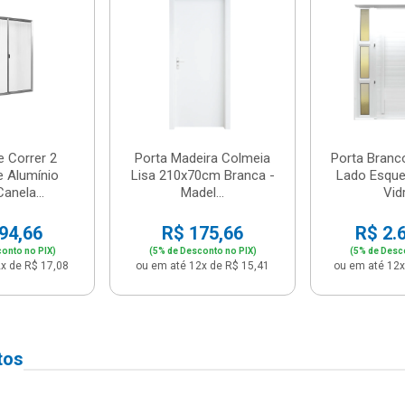
e Correr 2
Porta Madeira Colmeia
Porta Branc
e Alumínio
Lisa 210x70cm Branca -
Lado Esque
anela...
Madel...
Vidr
94,66
R$ 175,66
R$ 2.
onto no PIX)
(5% de Desconto no PIX)
(5% de Desc
x de R$ 17,08
ou em até 12x de R$ 15,41
ou em até 12x
tos