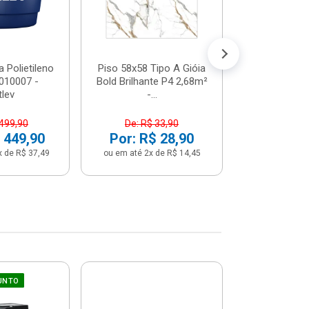
 Polietileno
Piso 58x58 Tipo A Gióia
Betoneira 
2010007 -
Bold Brilhante P4 2,68m²
Max 1 Tr
tlev
-...
Monofási
 499,90
De: R$ 33,90
De: R$ 5
 449,90
Por: R$ 28,90
Por: R$ 
x de R$ 37,49
ou em até 2x de R$ 14,45
ou em até 12x 
UNTO
Sifão Ajustá
COMPRE JU
66cm Br
2691652