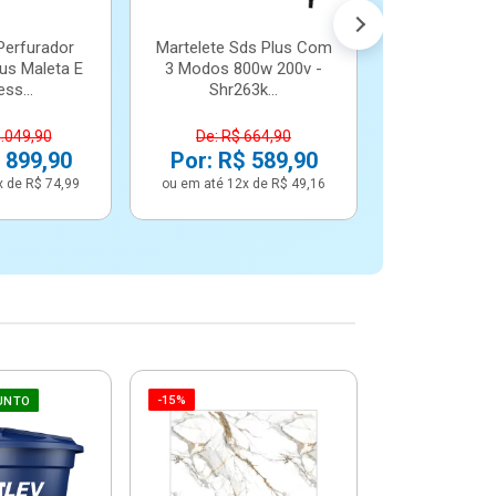
Perfurador
Martelete Sds Plus Com
us Maleta E
3 Modos 800w 200v -
ss...
Shr263k...
1.049,90
De: R$ 664,90
 899,90
Por: R$ 589,90
x de R$ 74,99
ou em até 12x de R$ 49,16
-15%
-6%
UNTO