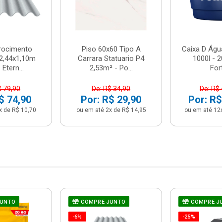
brocimento
Piso 60x60 Tipo A
Caixa D Água
2,44x1,10m
Carrara Statuario P4
1000l - 
Etern...
2,53m² - Po...
For
$ 79,90
De: R$ 34,90
De: R$
$ 74,90
Por: R$ 29,90
Por: R$
x de R$ 10,70
ou em até 2x de R$ 14,95
ou em até 12
JUNTO
COMPRE JUNTO
COMPRE J
-6%
-25%