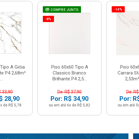
-14%
COMPRE JUNTO
-8%
Tipo A Gióia
Piso 60x60 Tipo A
Piso 60x
nte P4 2,68m²
Classico Branco
Carrara St
...
Brilhante P4 2,5...
2,53m² 
$ 33,90
De: R$ 37,90
De: R$
$ 28,90
Por: R$ 34,90
Por: R
x de R$ 5,78
ou em até 6x de R$ 5,82
ou em até 5