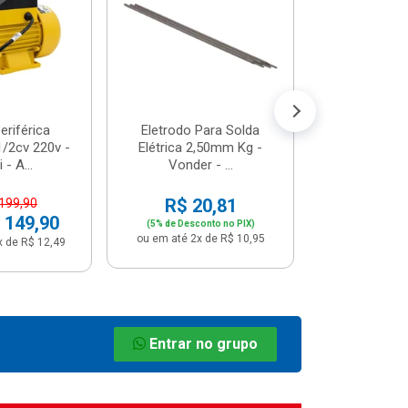
R$ 8
(5% de Desco
ou em até 1x
riférica
Eletrodo Para Solda
/2cv 220v -
Elétrica 2,50mm Kg -
 - A...
Vonder - ...
R$ 20,81
 199,90
 149,90
(5% de Desconto no PIX)
ou em até 2x de R$ 10,95
x de R$ 12,49
Entrar no grupo