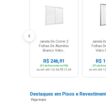
cm Bege -
2 - Per...
147,16
conto no PIX)
2x de R$ 12,91
Janela De Correr 2
Janela D
Folhas De Alumínio
Folhas D
Branco Vidro...
Vidro C
R$ 246,91
R$ 1
(5% de Desconto no PIX)
(5% de Desc
ou em até 12x de R$ 21,66
ou em até 12
Destaques em Pisos e Revestimen
Veja mais