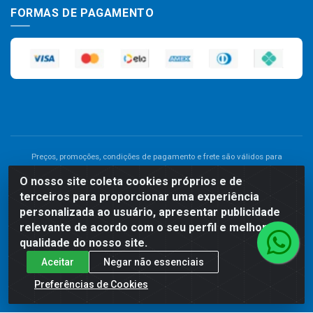
FORMAS DE PAGAMENTO
Preços, promoções, condições de pagamento e frete são válidos para
compras realizadas exclusivamente pelo site. Caso haja divergência de
O nosso site coleta cookies próprios e de
preço de um produto, será válido o preço que for exibido no carrinho de
terceiros para proporcionar uma experiência
compras do site no momento do pagamento. As vendas estão sujeitas a
análise e disponibilidade do estoque. Imagens de produtos meramente
personalizada ao usuário, apresentar publicidade
ilustrativas.
relevante de acordo com o seu perfil e melhorar a
qualidade do nosso site.
Comercial de Construção 2001 LTDA - Av. Congresso
Aceitar
Negar não essenciais
Eucarístico, 1179 - São José, Carpina - PE - CEP: 55811-000 -
70.220.389/0001-66
Preferências de Cookies