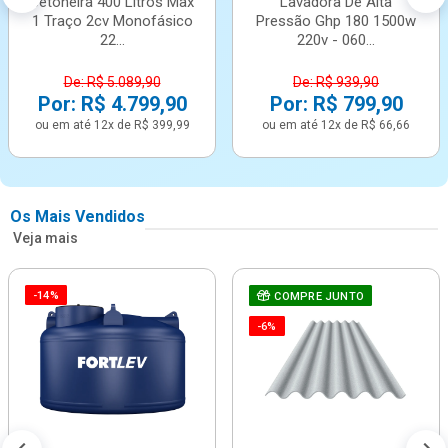
Betoneira 400 Litros Max
Lavadora De Alta
1 Traço 2cv Monofásico
Pressão Ghp 180 1500w
22...
220v - 060...
De: R$ 5.089,90
De: R$ 939,90
Por: R$ 4.799,90
Por: R$ 799,90
ou em até 12x de R$ 399,99
ou em até 12x de R$ 66,66
Os Mais Vendidos
Veja mais
-14%
COMPRE JUNTO
-6%