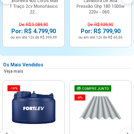
Betoneira 400 Litros Max
Lavadora De Alta
1 Traço 2cv Monofásico
Pressão Ghp 180 1500w
22...
220v - 060...
De: R$ 5.089,90
De: R$ 939,90
Por: R$ 4.799,90
Por: R$ 799,90
ou em até 12x de R$ 399,99
ou em até 12x de R$ 66,66
Os Mais Vendidos
Veja mais
-14%
COMPRE JUNTO
-6%