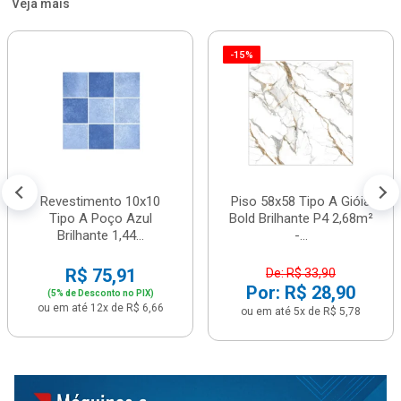
Veja mais
-15%
Revestimento 10x10
Piso 58x58 Tipo A Gióia
Tipo A Poço Azul
Bold Brilhante P4 2,68m²
Brilhante 1,44...
-...
R$ 75,91
De: R$ 33,90
Por: R$ 28,90
(5% de Desconto no PIX)
ou em até 12x de R$ 6,66
ou em até 5x de R$ 5,78