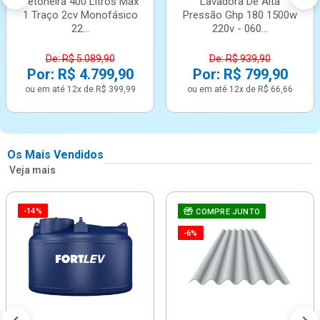
Betoneira 400 Litros Max
Lavadora De Alta
1 Traço 2cv Monofásico
Pressão Ghp 180 1500w
22...
220v - 060...
De: R$ 5.089,90
De: R$ 939,90
Por: R$ 4.799,90
Por: R$ 799,90
ou em até 12x de R$ 399,99
ou em até 12x de R$ 66,66
Os Mais Vendidos
Veja mais
-14%
COMPRE JUNTO
-6%