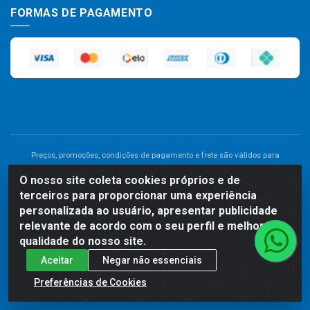
FORMAS DE PAGAMENTO
Preços, promoções, condições de pagamento e frete são válidos para
compras realizadas exclusivamente pelo site. Caso haja divergência de
O nosso site coleta cookies próprios e de
preço de um produto, será válido o preço que for exibido no carrinho de
terceiros para proporcionar uma experiência
compras do site no momento do pagamento. As vendas estão sujeitas a
análise e disponibilidade do estoque. Imagens de produtos meramente
personalizada ao usuário, apresentar publicidade
ilustrativas.
relevante de acordo com o seu perfil e melhorar a
qualidade do nosso site.
Comercial de Construção 2001 LTDA - Av. Congresso
Aceitar
Negar não essenciais
Eucarístico, 1179 - São José, Carpina - PE - CEP: 55811-000 -
70.220.389/0001-66
Preferências de Cookies