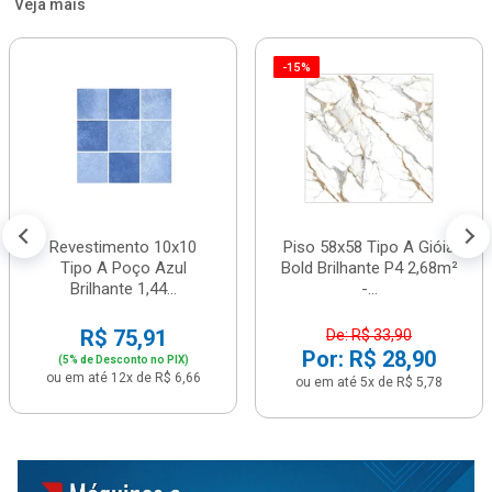
Veja mais
-15%
Revestimento 10x10
Piso 58x58 Tipo A Gióia
Tipo A Poço Azul
Bold Brilhante P4 2,68m²
Brilhante 1,44...
-...
R$ 75,91
De: R$ 33,90
Por: R$ 28,90
(5% de Desconto no PIX)
ou em até 12x de R$ 6,66
ou em até 5x de R$ 5,78