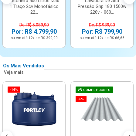
Betoneira 400 Litros Max
Lavadora De Alta
1 Traço 2cv Monofásico
Pressão Ghp 180 1500w
22...
220v - 060...
De: R$ 5.089,90
De: R$ 939,90
Por: R$ 4.799,90
Por: R$ 799,90
ou em até 12x de R$ 399,99
ou em até 12x de R$ 66,66
Os Mais Vendidos
Veja mais
-14%
COMPRE JUNTO
-6%