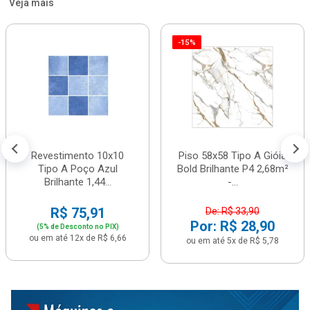
Veja mais
-15%
Revestimento 10x10
Piso 58x58 Tipo A Gióia
Tipo A Poço Azul
Bold Brilhante P4 2,68m²
Brilhante 1,44...
-...
R$ 75,91
De: R$ 33,90
Por: R$ 28,90
(5% de Desconto no PIX)
ou em até 12x de R$ 6,66
ou em até 5x de R$ 5,78