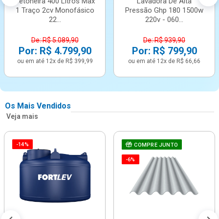
Betoneira 400 Litros Max
Lavadora De Alta
1 Traço 2cv Monofásico
Pressão Ghp 180 1500w
22...
220v - 060...
De: R$ 5.089,90
De: R$ 939,90
Por: R$ 4.799,90
Por: R$ 799,90
ou em até 12x de R$ 399,99
ou em até 12x de R$ 66,66
Os Mais Vendidos
Veja mais
-14%
COMPRE JUNTO
-6%