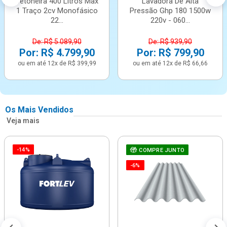
Betoneira 400 Litros Max
Lavadora De Alta
1 Traço 2cv Monofásico
Pressão Ghp 180 1500w
22...
220v - 060...
De: R$ 5.089,90
De: R$ 939,90
Por: R$ 4.799,90
Por: R$ 799,90
ou em até 12x de R$ 399,99
ou em até 12x de R$ 66,66
Os Mais Vendidos
Veja mais
-14%
COMPRE JUNTO
-6%