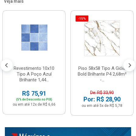
Veja mais
-15%
Revestimento 10x10
Piso 58x58 Tipo A Gióia
Tipo A Poço Azul
Bold Brilhante P4 2,68m²
Brilhante 1,44...
-...
R$ 75,91
De: R$ 33,90
Por: R$ 28,90
(5% de Desconto no PIX)
ou em até 12x de R$ 6,66
ou em até 5x de R$ 5,78