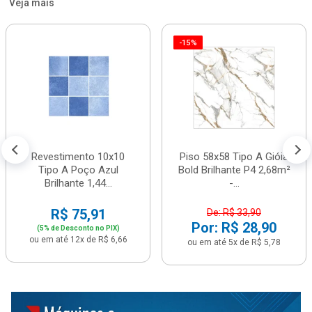
Veja mais
-15%
Revestimento 10x10
Piso 58x58 Tipo A Gióia
Tipo A Poço Azul
Bold Brilhante P4 2,68m²
Brilhante 1,44...
-...
R$ 75,91
De: R$ 33,90
Por: R$ 28,90
(5% de Desconto no PIX)
ou em até 12x de R$ 6,66
ou em até 5x de R$ 5,78