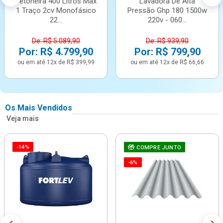
Betoneira 400 Litros Max
Lavadora De Alta
1 Traço 2cv Monofásico
Pressão Ghp 180 1500w
22...
220v - 060...
De: R$ 5.089,90
De: R$ 939,90
Por: R$ 4.799,90
Por: R$ 799,90
ou em até 12x de R$ 399,99
ou em até 12x de R$ 66,66
Os Mais Vendidos
Veja mais
-14%
COMPRE JUNTO
-6%